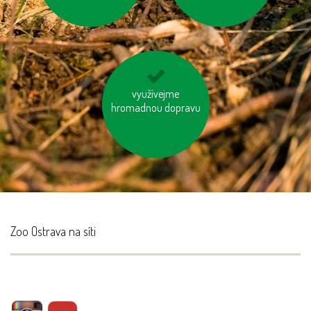
používejme úsporné
využívejme
hromadnou dopravu
baterie
Zoo Ostrava na síti