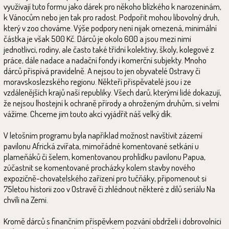
využívají tuto formu jako dárek pro někoho blízkého k narozeninám,
k Vánocům nebo jen tak pro radost. Podpořit mohou libovolný druh,
který v zoo chováme. Výše podpory není nijak omezená, minimální
částka je však 500 Kč. Dárců je okolo 600 a jsou mezi nimi
jednotlivci, rodiny, ale často také třídní kolektivy, školy, kolegové z
práce, dále nadace a nadační fondy i komerční subjekty. Mnoho
dárců přispívá pravidelně. A nejsou to jen obyvatelé Ostravy či
moravskoslezského regionu. Někteří přispěvatelé jsou i ze
vzdálenějších krajů naší republiky. Všech darů, kterými lidé dokazují,
že nejsou lhostejní k ochraně přírody a ohroženým druhům, si velmi
vážíme. Chceme jim touto akcí vyjádřit náš velký dík.
V letošním programu byla například možnost navštívit zázemí
pavilonu Africká zvířata, mimořádné komentované setkání u
plameňáků či šelem, komentovanou prohlídku pavilonu Papua,
zúčastnit se komentované procházky kolem stavby nového
expozičně-chovatelského zařízení pro tučňáky, připomenout si
75letou historii zoo v Ostravě či zhlédnout některé z dílů seriálu Na
chvíli na Zemi.
Kromě dárců s finančním příspěvkem pozvání obdrželi i dobrovolníci