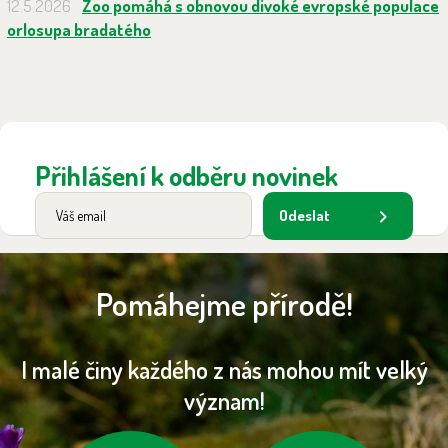
12.5.2026
Zoo pomáhá s obnovou divoké evropské populace
orlosupa bradatého
Přihlášení k odběru novinek
Odeslat
Pomáhejme přírodě!
I malé činy každého z nás mohou mít velký
význam!