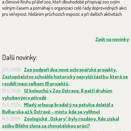
a členové Kruhu přátel zoo, kteří dlouhodobě přispívají zoo svým
volným časem a pomáhají s organizací celé řady doprovodných akcí
pro veřejnost, hlídáním průchozích expozic a při dalších aktivitách.
Zpět na novinky
Další novinky:
21.5.2026
Zoo podpoří dva nové ochranářské projekty.
Zastupitelstvo schválilo historicky nejvyšší částku, která se
rozdělí mezi celkem 18 projektů.
19.5.2026
12 kolouchů v Zoo Ostrava: 8 patří druhům
vyhubeným v přírodě
15.5.2026
Mladý orlosup bradatý na potulce doletěl z
Bulharska až k Ostravě – místu, kde se vylíhnul
14.5.2026
Zoologické „Oskary“ byly rozdány. Kdo získal
sošku Bílého slona za chovatelskou práci?