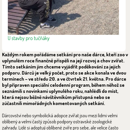
U stavby pro tučňáky
Každým rokem pořádáme setkání pro naše dárce, kteří zoo v
uplynulém roce finančně přispěli na její rozvoj a chov zvířat.
Tímto setkáním jim chceme vyjádřit poděkování za jejich
podporu. Dárců je velký počet, proto se akce konala ve dvou
termínech – ve středu 20. a ve čtvrtek 21. května. Pro dárce
byl připraven speciální celodenní program, během něhož se
seznámili s novinkami uplynulého roku, nahlédli do míst,
která nejsou běžně návštěvníkům přístupná nebo se
zúčastnili mimořádných komentovaných setkání.
Dárcovství nebo symbolická adopce zvířat jsou mezi lidmi velmi
oblíbený a velmi častý způsob podpory ostravské zoologické
zahrady. Lidé si adoptují oblíbené zvíře pro sebe, ale velice často