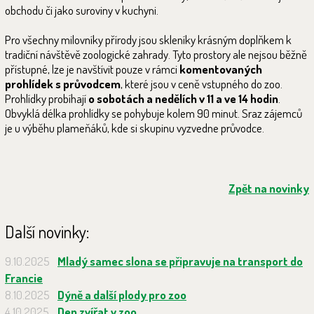
obchodu či jako suroviny v kuchyni.
Pro všechny milovníky přírody jsou skleníky krásným doplňkem k
tradiční návštěvě zoologické zahrady. Tyto prostory ale nejsou běžně
přístupné, lze je navštívit pouze v rámci
komentovaných
prohlídek s průvodcem
, které jsou v ceně vstupného do zoo.
Prohlídky probíhají
o sobotách a nedělích v 11 a ve 14 hodin
.
Obvyklá délka prohlídky se pohybuje kolem 90 minut. Sraz zájemců
je u výběhu plameňáků, kde si skupinu vyzvedne průvodce.
Zpět na novinky
Další novinky:
9.10.2025
Mladý samec slona se připravuje na transport do
Francie
8.10.2025
Dýně a další plody pro zoo
4.10.2025
Den zvířat v zoo