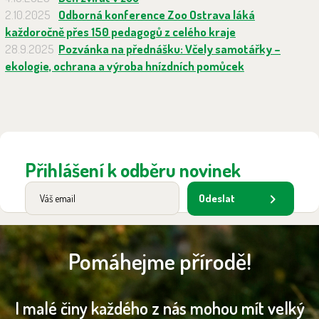
2.10.2025
Odborná konference Zoo Ostrava láká
každoročně přes 150 pedagogů z celého kraje
28.9.2025
Pozvánka na přednášku: Včely samotářky –
ekologie, ochrana a výroba hnízdních pomůcek
Přihlášení k odběru novinek
Odeslat
Pomáhejme přírodě!
I malé činy každého z nás mohou mít velký