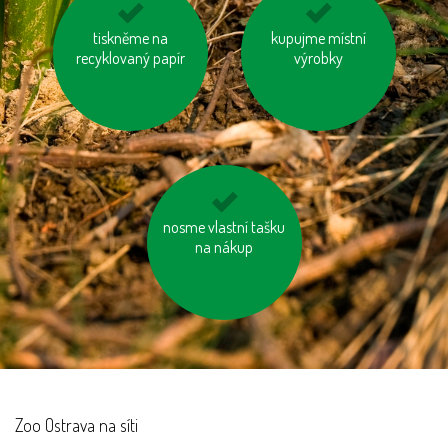
tiskněme na
využívejme
kupujme místní
vyhněme se
hromadnou dopravu
recyklovaný papír
pangasům a
výrobky
tuňákům
používejme úsporné
nosme vlastní tašku
na nákup
baterie
Zoo Ostrava na síti