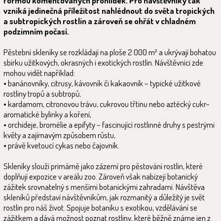
formou komentovaných prohlídek. Pro návštěvníky tak
vzniká jedinečná příležitost nahlédnout do světa tropických
a subtropických rostlin a zároveň se ohřát v chladném
podzimním počasí.
Pěstební skleníky se rozkládají na ploše 2 000 m² a ukrývají bohatou
sbírku užitkových, okrasných i exotických rostlin. Návštěvníci zde
mohou vidět například:
• banánovníky, citrusy, kávovník či kakaovník – typické užitkové
rostliny tropů a subtropů,
• kardamom, citronovou trávu, cukrovou třtinu nebo aztécký cukr–
aromatické bylinky a koření,
• orchideje, bromélie a epifyty – fascinující rostlinné druhy s pestrými
květy a zajímavým způsobem růstu,
• právě kvetoucí cykas nebo čajovník.
Skleníky slouží primárně jako zázemí pro pěstování rostlin, které
doplňují expozice v areálu zoo. Zároveň však nabízejí botanický
zážitek srovnatelný s menšími botanickými zahradami. Návštěva
skleníků představí návštěvníkům, jak rozmanitý a důležitý je svět
rostlin pro náš život. Spojuje botaniku s exotikou, vzdělávání se
zážitkem a dává možnost poznat rostliny, které běžně známe jen z