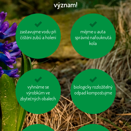
význam!
vzniklý odpad třiďme
zastavujme vodu při
jezděme na kole
mějme u auta
čištění zubů a holení
správně nafouknutá
kola
nevytvářejme
vyhněme se
biologicky rozložitelný
nebojme se
zbytečný odpad
výrobkům ve
odpad kompostujme
toaletního papíru z
zbytečných obalech
recyklovaného papíru