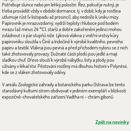
Potřebuje slunce nebo jen lehký polostín. Řez, pokud je nutný, je
třeba provádět vždy v období dormance, tj. v době, kdy je rostlina
utlumuje růst (v listopadu až prosinci), aby nedošlo k úniku mízy.
Papírovník je mrazuvzdorný, vydrží teploty i hluboce pod bodem
mrazu (až mínus 24 °C), starší a dobře zakořenění jedinci mohou
zvládnout i o pár stupňů níže. Lýková vlákna z vnitřní vrstvy kůry
papírovníku sloužila v Číně a Indočíně k výrobě kvalitního, pevného
papíru a textilií. Vlákna jsou pevná a před příchodem nylonu se z nich
také zhotovovaly provazy. Dužnaté části plodů jsou jedlé a mají
sladkou chuť. Dřevo slouží k výrobě nábytku, listy a plody jsou
užívány v lékařství. Pěstování rostliny má dlouhou historii v Polynésii,
kde se z vláken zhotovovaly oděvy.
V areálu Zoologické zahrady a botanického parku Ostrava lze tento
starodávný kulturní strom obdivovat v jediném exempláři v blízkosti
expozičně-chovatelského zařízení Vadtha ni – chrám gibonů.
Zpět na novinky