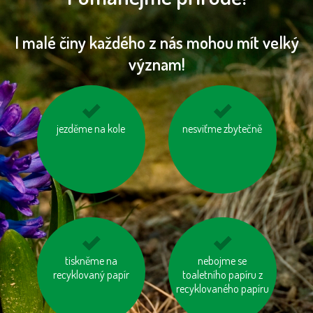
I malé činy každého z nás mohou mít velký
význam!
využívejme auto ve
jezděme na kole
nesviťme zbytečně
jezme sezónní
více lidech
zeleninu a ovoce
vypěstované v našem
kraji
kupujme výrobky
tiskněme na
šetřeme vodou
nebojme se
neobsahující palmový
recyklovaný papír
toaletního papíru z
olej
recyklovaného papíru