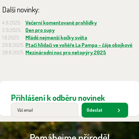
Další novinky:
4.9.2025
Večerní komentované prohlídky
2.9.2025
Den pro supy
1.9.2025
Mládě nejmenší kočky světa
29.8.2025
Ptačí hlídači ve voliéře La Pampa – čáje obojkové
28.8.2025
Mezinárodní noc pro netopýry 2025
Přihlášení k odběru novinek
Odeslat
Pomáhejme přírodě!