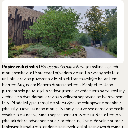
Papírovník čínský
(
Broussonetia papyrifera
) je rostlina z čeledi
morušovníkovité (Moraceae) původem z Asie. Do Evropy byla tato
unikátní dřevina přivezena v 18. století francouzským botanikem
Pierrem Augustem Mariem Broussonetem z Montpellier. Jeho
příjmení bylo použito jako rodové jméno ve vědeckém názvu rostliny.
Jedná se o dvoudomou dřevinu s velkými nepravidelně tvarovanými
listy. Mladé listy jsou srdčité a starší výrazně vykrajované podobně
jako listy fíkovníku nebo moruší. Stromy jsou ve své domovině vcelku
vysoké, ale u nás většinou nepřesáhnou 4–5 metrů. Roste téměř v
jakékoli dobře odvodněné půdě, přednostně živné. Ve volné přírodě
teplejšího klimatu má tendenci se plevelit a stát se invazní dřevinou.