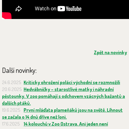
Zpět na novinky
Další novinky:
24.6.2025
Kriticky ohrožení poláci východní se rozmnožili
20.6.2025
Hedvábničky – starostlivé matky i náhradní
pěstounky. V zoo pomáhají s odchovem vzácných bažantů a
dalších ptáků.
19.6.2025
První mláďata plameňáků jsou na světě. Líhnout
se začala o 14 dnů dříve než loni.
17.6.2025
14 kolouchů v Zoo Ostrava. Ani jeden není