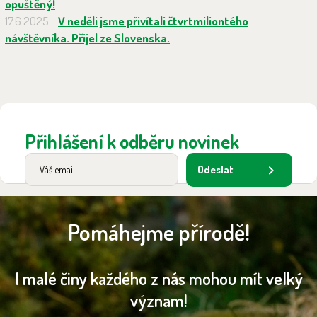
opuštěný!
17.6.2025
V neděli jsme přivítali čtvrtmiliontého
návštěvníka. Přijel ze Slovenska.
Přihlášení k odběru novinek
Odeslat
Pomáhejme přírodě!
I malé činy každého z nás mohou mít velký
význam!