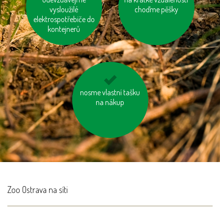
vysloužilé
zbytečný odpad
choďme pěšky
elektrospotřebiče do
kontejnerů
nosme vlastní tašku
zatepleme si dům
na nákup
Zoo Ostrava na síti