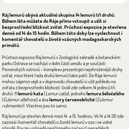
Ráj lemurů obývá aktuálně skupina 14 lemurů tří druhů.
Během léta můžete do Ráje přímo vstoupit a užít si
bezprostřední blízkost zvířat. Průchozí expozice je otevřena
denně od 14 do 15 hodin. Během této doby lze vyslechnout i
komentář chovatelů o životě vzácných madagaskarských
primátů.
Průchozí expozice Ráj lemurů v Zoologické zahradě a botanickém
parku Ostrava se nachází v dolní části areálu a je součástí
Pevninských ostrovů – komplexu prezentující nejohroženější druhy
zvířat, mezi které řada druhů lemurů také patří. Do Ráje lemurů
mohou zájemci vejít a v doprovodu chovatelů si užít pohledu na
zvířata z bezprostřední blízkosti. Uvidí zde celkem 14 jedinců tří
druhů: 11
lemurů kata
(
Lemur catta
), jednoho
lemura běločelého
(
Eulemur albifrons
) a dva
lemury červenobřiché
(
Eulemur
rubriventer
). Všechno jsou to samci.
Ráj lemurů je otevřen denně mezi 14. a 15. hodinou. Ve 14 a 14:30 zde
zaznívá i komentář chovatelů o životě lemurů v zoo i ve volné
přírodě. Pouze v případě nepříznivého počasí či nenadálých