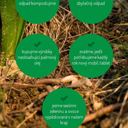
odpad kompostujme
čištění zubů a holení
vodu“ ve výrobcích
zbytečný odpad
nespalujme odpady
kupujme výrobky
používejme dobíjecí
zvažme, jestli
neobsahující palmový
potřebujeme každý
baterie
olej
rok nový mobil, tablet
...
používejme prací a
jezme sezónní
čisticí prostředky
zeleninu a ovoce
vypěstované v našem
šetrné k přírodě
kraji