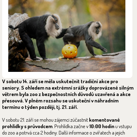
V sobotu 14. září se měla uskutečnit tradiční akce pro
seniory. S ohledem na extrémní srážky doprovázené silným
větrem byla zoo z bezpečnostních důvodů uzavřená a
akce
přesouvá. V plném rozsahu se uskuteční v náhradním
termínu o týden později, tj. 21. září.
V sobotu 21. září se mohou zájemci zúčastnit
komentované
prohlídky s průvodcem
. Prohlídka začne v
10:00 hodin
u vstupu
do zoo a potrvá cca 2 hodiny. Další informace o zvířatech a jejich