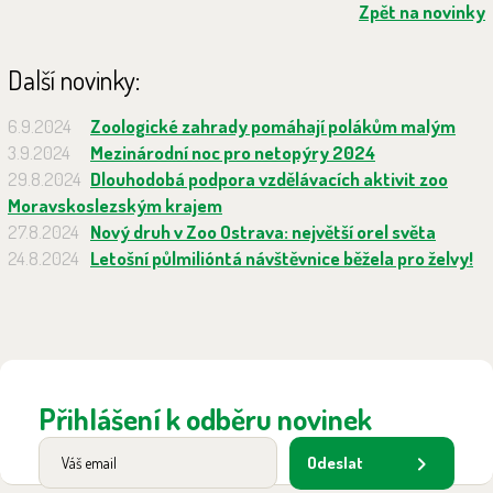
Zpět na novinky
Další novinky:
6.9.2024
Zoologické zahrady pomáhají polákům malým
3.9.2024
Mezinárodní noc pro netopýry 2024
29.8.2024
Dlouhodobá podpora vzdělávacích aktivit zoo
Moravskoslezským krajem
27.8.2024
Nový druh v Zoo Ostrava: největší orel světa
24.8.2024
Letošní půlmilióntá návštěvnice běžela pro želvy!
Přihlášení k odběru novinek
Odeslat