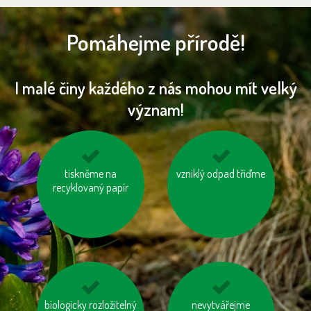
Pomáhejme přírodě!
I malé činy každého z nás mohou mít velký
význam!
nosme vlastní tašku
tiskněme na
vzniklý odpad třiďme
zatepleme si dům
recyklovaný papír
na nákup
biologicky rozložitelný
zastavujme vodu při
mysleme na „skrytou
nevytvářejme