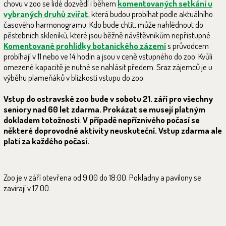
chovu v zoo se lidé dozvědí i během
komentovaných setkání u
vybraných druhů zvířat
, která budou probíhat podle aktuálního
časového harmonogramu. Kdo bude chtít, může nahlédnout do
pěstebních skleníků, které jsou běžně návštěvníkům nepřístupné.
Komentované prohlídky botanického zázemí
s průvodcem
probíhají v 11 nebo ve 14 hodin a jsou v ceně vstupného do zoo. Kvůli
omezené kapacitě je nutné se nahlásit předem. Sraz zájemců je u
výběhu plameňáků v blízkosti vstupu do zoo.
Vstup do ostravské zoo bude v sobotu 21. září pro všechny
seniory nad 60 let zdarma. Prokázat se musejí platným
dokladem totožnosti
.
V případě nepříznivého počasí se
některé doprovodné aktivity neuskuteční. Vstup zdarma ale
platí za každého počasí.
Zoo je v září otevřena od 9:00 do 18:00. Pokladny a pavilony se
zavírají v 17:00.