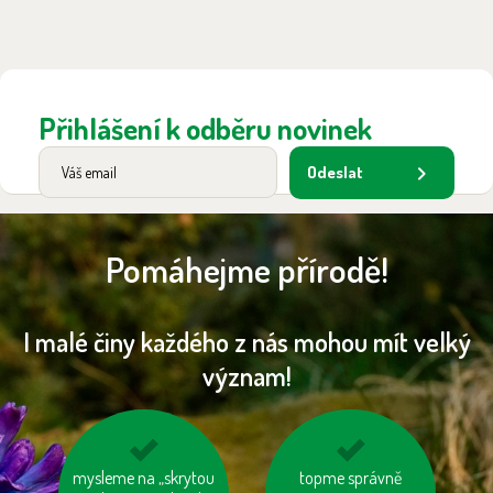
Přihlášení k odběru novinek
Odeslat
Pomáhejme přírodě!
I malé činy každého z nás mohou mít velký
význam!
mysleme na „skrytou
nespalujme odpady
topme správně
jezme sezónní