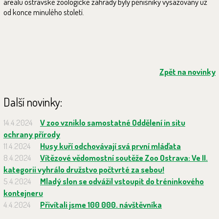
areálu ostravské zoologické zahrady byly pěnišníky vysazovány už
od konce minulého století.
Zpět na novinky
Další novinky:
14.4.2024
V zoo vzniklo samostatné Oddělení in situ
ochrany přírody
11.4.2024
Husy kuří odchovávají svá první mláďata
8.4.2024
Vítězové vědomostní soutěže Zoo Ostrava: Ve II.
kategorii vyhrálo družstvo počtvrté za sebou!
5.4.2024
Mladý slon se odvážil vstoupit do tréninkového
kontejneru
4.4.2024
Přivítali jsme 100 000. návštěvníka