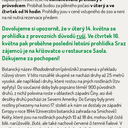
průvodcem
. Probíhat budou za pěkného počasí
v úterý a ve
čtvrtek od 14 hodin
. Prohlídky jsou v ceně vstupného do zoo a není
na ně nutná rezervace předem.
Dovolujeme si upozornit, že v úterý
14. května se
prohlídka z provozních důvodů
ruší
.
Ve čtvrtek 16.
května pak proběhne poslední letošní prohlídka
Sraz
zájemců je na křižovatce u restaurace Saola.
Děkujeme za pochopení!
Botanický název
Rhododendron
(pěnišník) znamená v překladu
růžový strom. V této rozsáhlé skupině se nachází druhy až 25 metrů
vysoké, ale například i druhy, které rostou na jiných rostlinách (tzv.
epifyty). Do současné doby bylo popsáno téměř 900 původních
druhů, z nichž polovina roste v oblastech západní Číny, asi dvě
desítky druhů pochází ze Severní Ameriky. Do Evropy byly první
rostliny přivezeny na konci 17. století a k nám se dostaly ze západní
Evropy v roce 1844 (Univerzitní botanická zahrada na Smíchově).
Květy, které jsou na rostlinách pouhých 10 až 18 dní, mohou být čistě
bílé, narůžovělé, žluté, ale také nachově červené či temně fialové. V