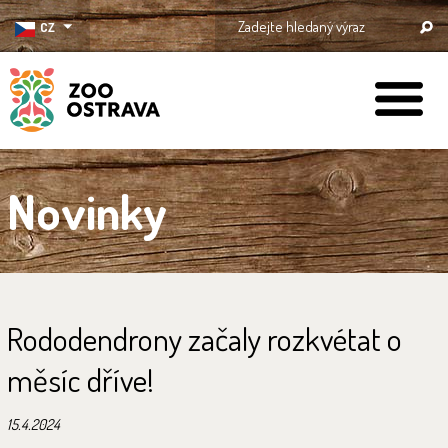
CZ
ZOO Ostrava
Novinky
Rododendrony začaly rozkvétat o
měsíc dříve!
15.4.2024