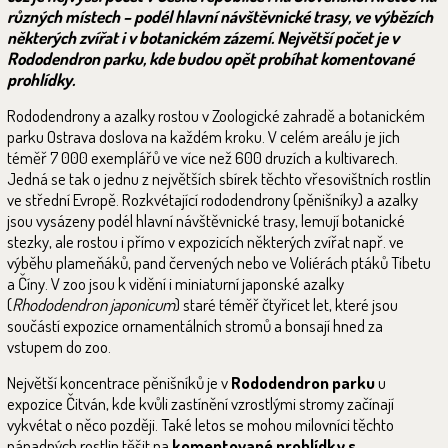
různých místech – podél hlavní návštěvnické trasy, ve výbězích
některých zvířat i v botanickém zázemí. Největší počet je v
Rododendron parku, kde budou opět probíhat komentované
prohlídky.
Rododendrony a azalky rostou v Zoologické zahradě a botanickém
parku Ostrava doslova na každém kroku. V celém areálu je jich
téměř 7 000 exemplářů ve více než 600 druzích a kultivarech.
Jedná se tak o jednu z největších sbírek těchto vřesovištních rostlin
ve střední Evropě. Rozkvétající rododendrony (pěnišníky) a azalky
jsou vysázeny podél hlavní návštěvnické trasy, lemují botanické
stezky, ale rostou i přímo v expozicích některých zvířat např. ve
výběhu plameňáků, pand červených nebo ve Voliérách ptáků Tibetu
a Číny. V zoo jsou k vidění i miniaturní japonské azalky
(
Rhododendron japonicum
) staré téměř čtyřicet let, které jsou
součástí expozice ornamentálních stromů a bonsají hned za
vstupem do zoo.
Největší koncentrace pěnišníků je v
Rododendron parku
u
expozice Čitván, kde kvůli zastínění vzrostlými stromy začínají
vykvétat o něco později. Také letos se mohou milovníci těchto
nápadných rostlin těšit na
komentované prohlídky s