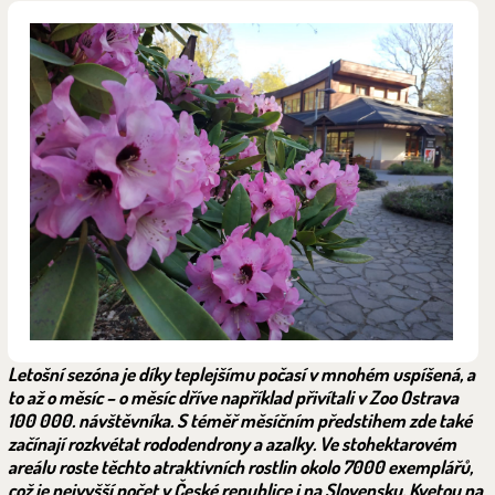
Letošní sezóna je díky teplejšímu počasí v mnohém uspíšená, a
to až o měsíc – o měsíc dříve například přivítali v Zoo Ostrava
100 000. návštěvníka. S téměř měsíčním předstihem zde také
začínají rozkvétat rododendrony a azalky. Ve stohektarovém
areálu roste těchto atraktivních rostlin okolo 7000 exemplářů,
což je nejvyšší počet v České republice i na Slovensku. Kvetou na