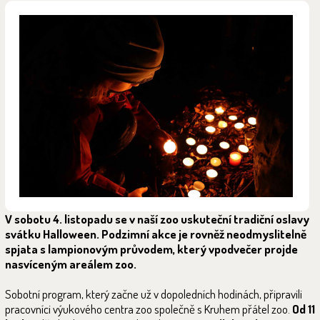
V sobotu 4. listopadu se v naší zoo uskuteční tradiční oslavy
svátku Halloween. Podzimní akce je rovněž neodmyslitelně
spjata s lampionovým průvodem, který vpodvečer projde
nasvíceným areálem zoo.
Sobotní program, který začne už v dopoledních hodinách, připravili
pracovníci výukového centra zoo společně s Kruhem přátel zoo.
Od 11