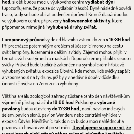
hod.
si děti budou moci u výukového centra
vydlabat dýni
(upozorňujeme, že pouze do vydlabání zásob). Dýně následně osvětlí
trasu, kudy se bude ubírat podvečerní průvod. Kromě dlabání budou
ve výukovém centru připraveny
halloweenské aktivity
, které
připomenou mimo jiné i
vyhubené druhy zvířat.
Lampionový průvod
vyjde od hlavního vstupu do zoo
v 16:30 hod.
Při procházce potemnělým areálem si účastníci mohou na cestu
svítit lampióny, lucernami a dalšími svítidly. Zájemci mohou přijít i v
tematických kostýmech a maskách. Doporučujeme přibalit s sebou i
svíčky. Průvod bude tradičně zakončen na symbolickém hřbitově
vyhubených zvířat (u expozice Čitván), kde mohou lidé svíčky zapálit
a vzpomenout na ty druhy, jež byly v nedávné době v důsledku
činnosti člověka na Zemi zcela vyhubeny.
Většina areálu zoologické zahrady zůstane tento den návštěvníkům
výjimečně přístupná až
do 18:00 hod
. Pokladny a
vybrané
pavilony
budou otevřeny
do 17:30 hod.
, např. pavilon indických
šelem, pavilon slonů, pavilon Wanderu nebo centrální vyhlídka v
expozici Čitván. Návštěvníci tak do nich budou moci nahlédnout a
pozorovat chování zvířat po setmění.
Dovolujeme si upozornit, že
v pavilonech platí přísný zákaz svícení jakýmikoli svítidly,