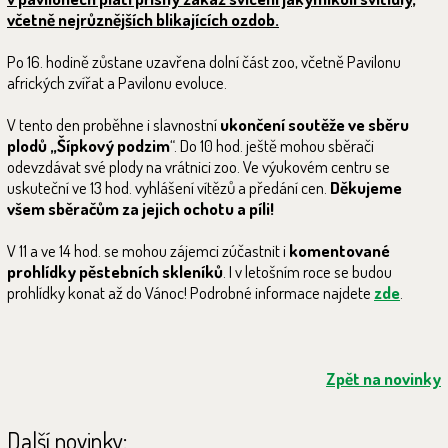
včetně nejrůznějších blikajících ozdob.
Po 16. hodině zůstane uzavřena dolní část zoo, včetně Pavilonu
afrických zvířat a Pavilonu evoluce.
V tento den proběhne i slavnostní
ukončení soutěže ve sběru
plodů „Šípkový podzim
“. Do 10 hod. ještě mohou sběrači
odevzdávat své plody na vrátnici zoo. Ve výukovém centru se
uskuteční ve 13 hod. vyhlášení vítězů a předání cen.
Děkujeme
všem sběračům za jejich ochotu a píli!
V 11 a ve 14 hod. se mohou zájemci zúčastnit i
komentované
prohlídky pěstebních skleníků
. I v letošním roce se budou
prohlídky konat až do Vánoc! Podrobné informace najdete
zde
.
Zpět na novinky
Další novinky: