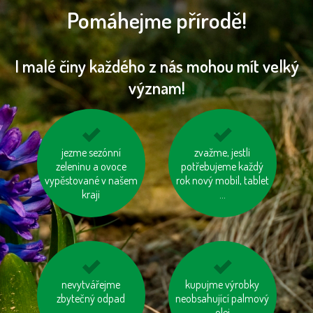
Pomáhejme přírodě!
I malé činy každého z nás mohou mít velký
význam!
jezme sezónní
vyhněme se
využívejme auto ve
zvažme, jestli
zeleninu a ovoce
výrobkům ve
potřebujeme každý
více lidech
vypěstované v našem
zbytečných obalech
rok nový mobil, tablet
kraji
...
mysleme na „skrytou
nevytvářejme
kupujme výrobky
nebojme se
vodu“ ve výrobcích
zbytečný odpad
neobsahující palmový
toaletního papíru z
recyklovaného papíru
olej