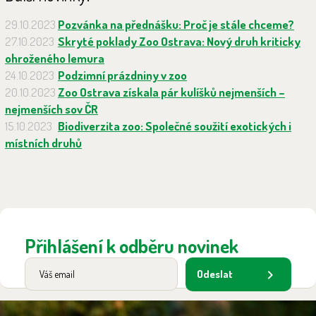
29.10.2023
Pozvánka na přednášku: Proč je stále chceme?
27.10.2023
Skryté poklady Zoo Ostrava: Nový druh kriticky
ohroženého lemura
24.10.2023
Podzimní prázdniny v zoo
20.10.2023
Zoo Ostrava získala pár kulíšků nejmenších –
nejmenších sov ČR
15.10.2023
Biodiverzita zoo: Společné soužití exotických i
místních druhů
Přihlášení k odběru novinek
Odeslat