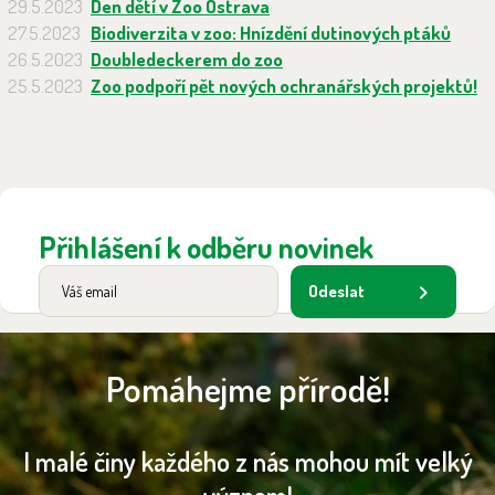
29.5.2023
Den dětí v Zoo Ostrava
27.5.2023
Biodiverzita v zoo: Hnízdění dutinových ptáků
26.5.2023
Doubledeckerem do zoo
25.5.2023
Zoo podpoří pět nových ochranářských projektů!
Přihlášení k odběru novinek
Odeslat
Pomáhejme přírodě!
I malé činy každého z nás mohou mít velký