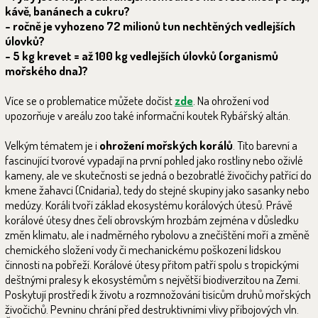
kávě, banánech a cukru?
- ročně je vyhozeno 72 milionů tun nechtěných vedlejších
úlovků?
- 5 kg krevet = až 100 kg vedlejších úlovků (organismů
mořského dna)?
Více se o problematice můžete dočíst
zde
. Na ohrožení vod
upozorňuje v areálu zoo také informační koutek Rybářský altán.
Velkým tématem je i
ohrožení mořských korálů
. Tito barevní a
fascinující tvorové vypadají na první pohled jako rostliny nebo oživlé
kameny, ale ve skutečnosti se jedná o bezobratlé živočichy patřící do
kmene žahavci (Cnidaria), tedy do stejné skupiny jako sasanky nebo
medúzy. Koráli tvoří základ ekosystému korálových útesů. Právě
korálové útesy dnes čelí obrovským hrozbám zejména v důsledku
změn klimatu, ale i nadměrného rybolovu a znečištění moří a změně
chemického složení vody či mechanickému poškození lidskou
činnosti na pobřeží. Korálové útesy přitom patří spolu s tropickými
deštnými pralesy k ekosystémům s největší biodiverzitou na Zemi.
Poskytují prostředí k životu a rozmnožování tisícům druhů mořských
živočichů. Pevninu chrání před destruktivními vlivy příbojových vln.