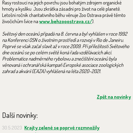
Řasy rostoucí na jejich povrchu jsou bohatým zdrojem organické
hmoty a kyslíku. Jsou zkrátka zásadní pro život na celé planetě.
Letošní ročník charitativního běhu věnuje Zoo Ostrava právě těmto
živočichům (více na
www.behzooostrava.cz/
).
Světový den oceánů připadá na 8. června a byl vyhlášen v roce 1992
na Konferenci OSN o životním prostředí a rozvoji v Rio de Janeiru.
Poprvé se však začal slavit až v roce 2009. Při příležitosti Světového
dne oceánů se po celém světě koná řada vzdělávacích akcí.
Problematice nadměrného rybolovu a znečištění oceánů byla
věnovaná i ochranářská kampaň Evropské asociace zoologických
zahrad a akvárií (EAZA) vyhlášená na léta 2020–2021.
Zpět na novinky
Další novinky:
30.5.2023
Krajty zelené se poprvé rozmnožily