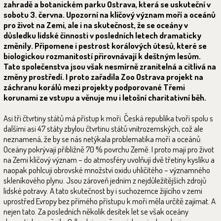
zahradě a botanickém parku Ostrava, která se uskuteční v
sobotu 3. června. Upozorní na klíčový význam moří a oceánů
pro život na Zemi, ale i na skutečnost, že se oceány v
důsledku lidské činnosti v posledních letech dramaticky
změnily. Připomene i pestrost korálových útesů, které se
biologickou rozmanitostí přirovnávají k deštným lesům.
Tato společenstva jsou však nesmírně zranitelná a citlivá na
změny prostředí. I proto zařadila Zoo Ostrava projekt na
záchranu korálů mezi projekty podporované Třemi
korunami ze vstupu a věnuje mu i letošní charitativní běh.
Asi tři čtvrtiny států má přístup k moři. Česká republika tvoří spolu s
dalšími asi 47 státy zbylou čtvrtinu států vnitrozemských, což ale
neznamená, že by se nás netýkala problematika moří a oceánů.
Oceány pokrývají přibližně 70 % povrchu Země. I proto mají pro život
na Zemi klíčový význam – do atmosféry uvolňují dvě třetiny kyslíku a
naopak pohlcují obrovské množství oxidu uhličitého – významného
skleníkového plynu. Jsou zároveň jedním z nejdůležitějších zdrojů
lidské potravy. A tato skutečnost by i suchozemce žijícího v zemi
uprostřed Evropy bez přímého přístupu k moři měla určitě zajímat. A
nejen tato. Za posledních několik desítek let se však oceány