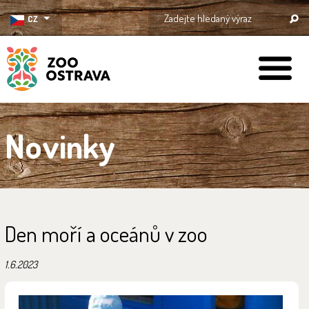
CZ
ZOO Ostrava
Novinky
Den moří a oceánů v zoo
1.6.2023