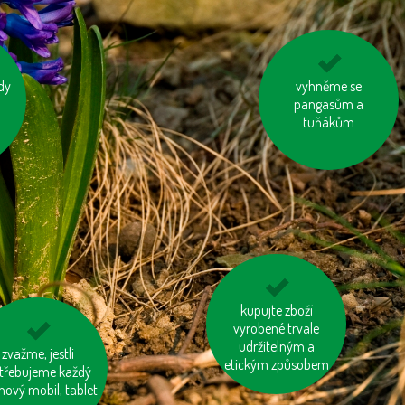
dy
nepřetápějme
vyhněme se
utá
pangasům a
místnosti
tuňákům
používejme dobíjecí
kupujte zboží
vyrobené trvale
baterie
udržitelným a
upujme výrobky
zvažme, jestli
etickým způsobem
bsahující palmový
třebujeme každý
nový mobil, tablet
olej