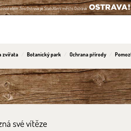
izovatelem Zoo Ostrava je Statutární město Ostrava
OSTRAVA!!!
 zvířata
Botanický park
Ochrana přírody
Pomoz
ná své vítěze