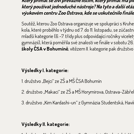
Který primát se živí převážně listím, který primát má pl
který používat jednoduché nástroje? Na tyto a další ot
výukovém centru Zoo Ostrava, kde se uskutečnilo finál
Soutěž, kterou Zoo Ostrava organizuje ve spolupráci s Kruhe
kola, které proběhlo v týdnu od 7. do 11. listopadu, se zúča
mladší kategorie (6.–7. třídy plus odpovídající ročníky vícele
gymnázií), která poměřila své znalosti ve finále v sobotu 26
školy ČSA v Bohumíně
, vítězem II. kategorie pak družstvo
Výsledky I. kategorie:
1. družstvo „Bejci“ ze ZŠ a MŠ ČSA Bohumín
2. družstvo „Makaci“ ze ZŠ a MŠ Horymírova, Ostrava-Zábře
3. družstvo „Kim Kardashi-un“ z Gymnázia Studentská, Haví
Výsledky II. kategorie: