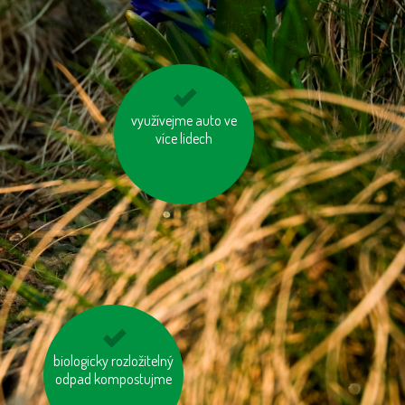
využívejme auto ve
vypínejme el.
spotřebiče (TV, PC
více lidech
apd.)
biologicky rozložitelný
jezme naše ryby
odpad kompostujme