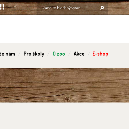
te nám
Pro školy
O zoo
Akce
E-shop