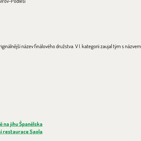
vířov-Podlesí
a
ginálnější název finálového družstva. V I. kategorii zaujal tým s názvem
odě na jihu Španělska
 restaurace Saola