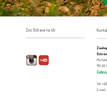
Zoo Ostrava na síti
Konta
Zoolog
Ostrava
Michálk
710 00
Zobraz
Tel: +4
E-mail: