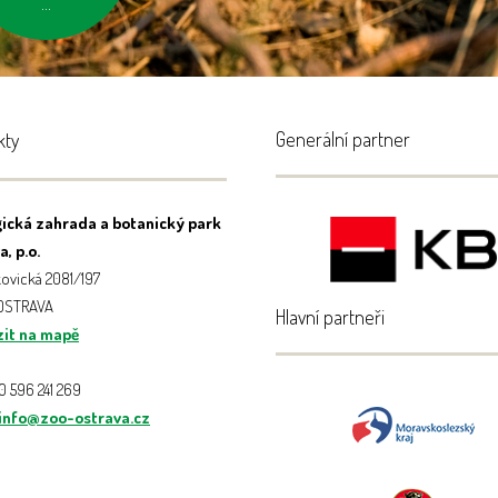
...
Generální partner
kty
ická zahrada a botanický park
, p.o.
ovická 2081/197
 OSTRAVA
Hlavní partneři
it na mapě
20 596 241 269
info@zoo-ostrava.cz