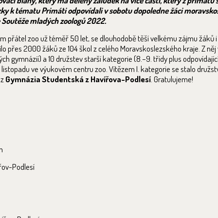
ovací blány, který má dělený žaludek na více částí, který z primátů
ázky k tématu Primáti odpovídali v sobotu dopoledne žáci moravsko
e Soutěže mladých zoologů 2022.
m přátel zoo už téměř 50 let, se dlouhodobě těší velkému zájmu žáků i 
stnilo přes 2000 žáků ze 104 škol z celého Moravskoslezského kraje. Z něj
tých gymnázií) a 10 družstev starší kategorie (8.–9. třídy plus odpovídajíc
. listopadu ve výukovém centru zoo. Vítězem I. kategorie se stalo družs
 z
Gymnázia Studentská z Havířova-Podlesí
. Gratulujeme!
h
řov-Podlesí