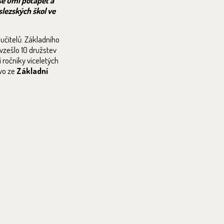
 se umí potápět a
slezských škol ve
učitelů. Základního
 vzešlo 10 družstev
í ročníky víceletých
tvo ze
Základní