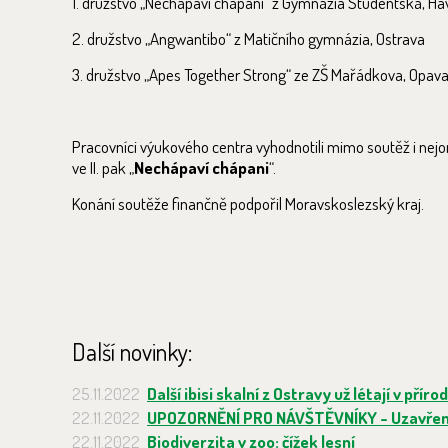
1. družstvo „Nechápaví chápani“ z Gymnázia Studentská, Ha
2. družstvo „Angwantibo“ z Matičního gymnázia, Ostrava
3. družstvo „Apes Together Strong“ ze ZŠ Mařádkova, Opav
Pracovníci výukového centra vyhodnotili mimo soutěž i nejori
ve II. pak „
Nechápaví chápani
“.
Konání soutěže finančně podpořil Moravskoslezský kraj.
Další novinky:
25.11.2022
Další ibisi skalní z Ostravy už létají v přír
22.11.2022
UPOZORNĚNÍ PRO NÁVŠTĚVNÍKY - Uzavření
22.11.2022
Biodiverzita v zoo: čížek lesní