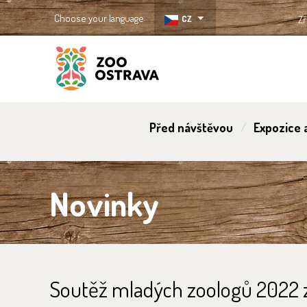
Choose your language
CZ
Zř
ZOO Ostrava
Před návštěvou
Expozice a
Novinky
Soutěž mladých zoologů 2022 z