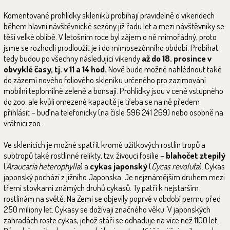
Komentované prohlídky skleníků probíhají pravidelně o víkendech
během hlavní návštěvnické sezóny již řadu let a mezi návštěvníky se
těší velké oblibě. V letošním roce byl zájem o ně mimořádný, proto
jsme se rozhodli prodloužit je i do mimosezónního období. Probíhat
tedy budou po všechny následující víkendy
až do 18. prosince v
obvyklé časy, tj. v 11 a 14 hod.
Nově bude možné nahlédnout také
do zázemí nového foliového skleníku určeného pro zazimování
mobilní teplomilné zeleně a bonsají. Prohlídky jsou v ceně vstupného
do zoo, ale kvůli omezené kapacitě je třeba se na ně předem
přihlásit – buď na telefonicky (na čísle 596 241 269) nebo osobně na
vrátnici zoo.
Ve sklenících je možné spatřit kromě užitkových rostlin tropů a
subtropů také rostlinné relikty, tzv. živoucí fosilie –
blahočet ztepilý
(
Araucaria heterophylla
) a
cykas japonský
(
Cycas revoluta
). Cykas
japonský pochází z jižního Japonska. Je nejznámějším druhem mezi
třemi stovkami známých druhů cykasů. Ty patří k nejstarším
rostlinám na světě. Na Zemi se objevily poprvé v období permu před
250 miliony let. Cykasy se dožívají značného věku. V japonských
zahradách roste cykas, jehož stáří se odhaduje na více než 1100 let.