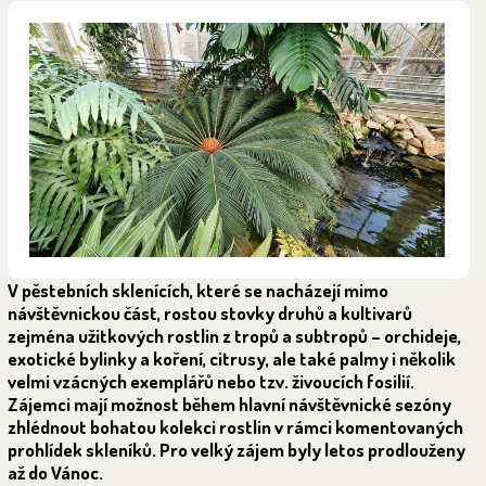
V pěstebních sklenících, které se nacházejí mimo
návštěvnickou část, rostou stovky druhů a kultivarů
zejména užitkových rostlin z tropů a subtropů – orchideje,
exotické bylinky a koření, citrusy, ale také palmy i několik
velmi vzácných exemplářů nebo tzv. živoucích fosilií.
Zájemci mají možnost během hlavní návštěvnické sezóny
zhlédnout bohatou kolekci rostlin v rámci komentovaných
prohlídek skleníků. Pro velký zájem byly letos prodlouženy
až do Vánoc.