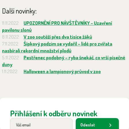
Další novinky:
11.11.2022
UPOZORNĚNÍ PRO NÁVŠTĚVNÍKY - Uzavření
pavilonu slonů
8.11.2022
V zoo soutěží přes dva tisíce žáků
7.11.2022
Šípkový podzim se vydařil – lidé pro zvířata
nasbírali rekordní množství plodů
5.11.2022
Pestřenec podobný – ryba šnekáč, co vrší písečné
duny
1.11.2022
Halloween a lampionový průvod v zoo
Přihlášení k odběru novinek
Odeslat