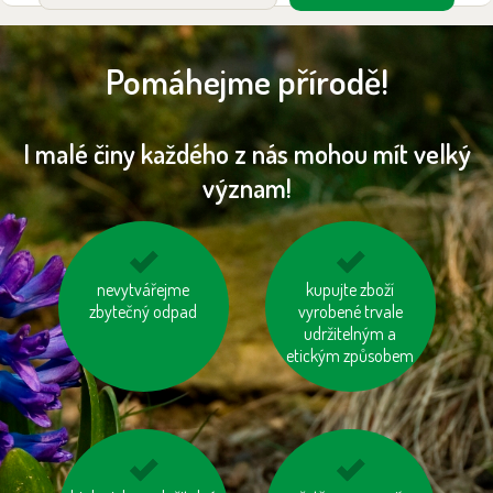
Pomáhejme přírodě!
I malé činy každého z nás mohou mít velký
význam!
topme správně
nevytvářejme
mysleme na „skrytou
kupujte zboží
zbytečný odpad
vodu“ ve výrobcích
vyrobené trvale
udržitelným a
etickým způsobem