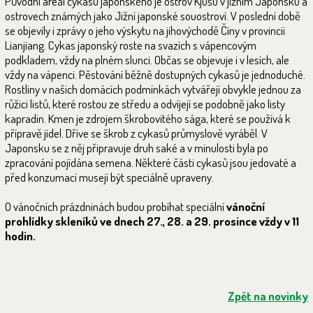
Původní areál cykasu japonského je ostrov Kjúšú v jižním Japonsku a
ostrovech známých jako Jižní japonské souostroví. V poslední době
se objevily i zprávy o jeho výskytu na jihovýchodě Číny v provincii
Lianjiang. Cykas japonský roste na svazích s vápencovým
podkladem, vždy na plném slunci. Občas se objevuje i v lesích, ale
vždy na vápenci. Pěstování běžně dostupných cykasů je jednoduché.
Rostliny v našich domácích podmínkách vytvářejí obvykle jednou za
růžici listů, které rostou ze středu a odvíjejí se podobně jako listy
kapradin. Kmen je zdrojem škrobovitého sága, které se používá k
přípravě jídel. Dříve se škrob z cykasů průmyslově vyráběl. V
Japonsku se z něj připravuje druh saké a v minulosti byla po
zpracování pojídána semena. Některé části cykasů jsou jedovaté a
před konzumací musejí být speciálně upraveny.
O vánočních prázdninách budou probíhat speciální
vánoční
prohlídky skleníků ve dnech 27., 28. a 29. prosince vždy v 11
hodin.
Zpět na novinky