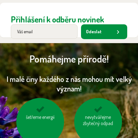
Přihlášení k odběru novinek
Odeslat
Pomáhejme přírodě!
I malé činy každého z nás mohou mít velký
význam!
kupujme výrobky
šetřeme energií
mějme u auta
nevytvářejme
neobsahující palmový
správně nafouknutá
zbytečný odpad
olej
kola