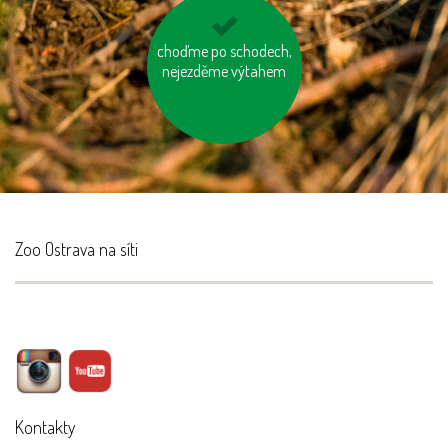
choďme po schodech,
nespalujme odpady
nejezděme výtahem
Zoo Ostrava na síti
Kontakty