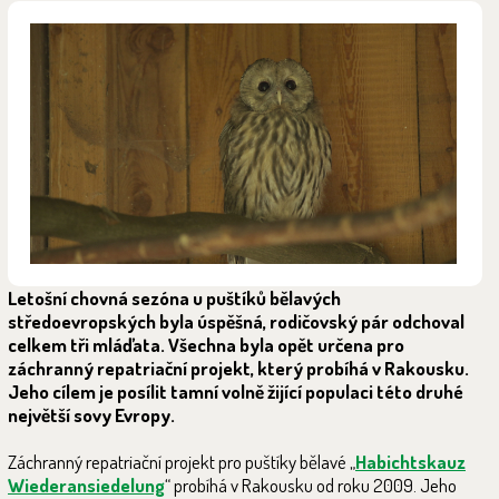
Letošní chovná sezóna u puštíků bělavých
středoevropských byla úspěšná, rodičovský pár odchoval
celkem tři mláďata. Všechna byla opět určena pro
záchranný repatriační projekt, který probíhá v Rakousku.
Jeho cílem je posílit tamní volně žijící populaci této druhé
největší sovy Evropy.
Záchranný repatriační projekt pro puštíky bělavé „
Habichtskauz
Wiederansiedelung
“ probíhá v Rakousku od roku 2009. Jeho