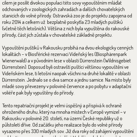
cílem je posílit divokou populaci této sovy vypouštěním mláďat
odchovaných v zoologických zahradách a dalších chovatelských
stanicích do volné přírody. Ostravská zoo je do projektu zapojena od
roku 2014 a celkem už bezplatně poskytla 23 mladých puštíků
(včetně těch letošních). Většina z nich byla vypuštěna do rakouské
přírody, část jich zůstala v chovatelské základně projektu.
Vypouštění puštíků v Rakousku probíhá na dvou ekologicky cenných
lokalitách – v Biosférické rezervaci Vídeňský les (Biosphärenpark
Wienerwald) a v původním lese v oblasti Dürrenstein (Wildnisgebiet
Dürrenstein). Doposud byli ostravští puštíci většinou vypouštěni ve
Vídeňském lese, ti letošní naopak všichni na druhé lokalitě v oblasti
Dürrenstein. Jednalo se o dva samce a jednu samice. Na místo byly
mladé sovy převezeny v polovině července a po pobytu v adaptační
voliéře pak byly vypuštěny do přírody.
Tento repatriační projekt je velmi úspěšný a přispívá k ochraně
ohroženého druhu, který na mnoha místech v Evropě vymizel – v
Rakousku v polovině 20. století, na území České republiky už o
půlstoletí dříve. Od začátku jeho realizace bylo do volné přírody
vysazeno přes 330 mladých sov. Již dva roky od zahájení vypouštění