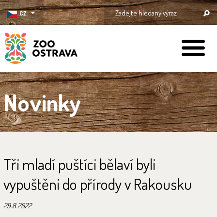
CZ
ZOO Ostrava
Novinky
Tři mladí puštíci bělaví byli
vypuštěni do přírody v Rakousku
29.8.2022