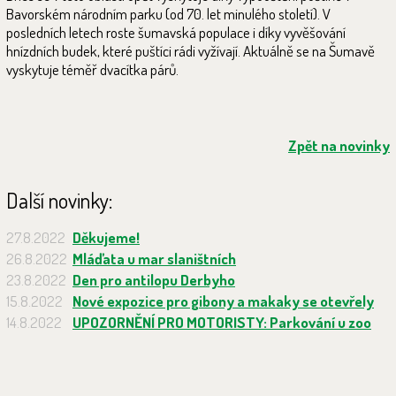
Bavorském národním parku (od 70. let minulého století). V
posledních letech roste šumavská populace i díky vyvěšování
hnízdních budek, které puštíci rádi vyžívají. Aktuálně se na Šumavě
vyskytuje téměř dvacítka párů.
Zpět na novinky
Další novinky:
27.8.2022
Děkujeme!
26.8.2022
Mláďata u mar slaništních
23.8.2022
Den pro antilopu Derbyho
15.8.2022
Nové expozice pro gibony a makaky se otevřely
14.8.2022
UPOZORNĚNÍ PRO MOTORISTY: Parkování u zoo