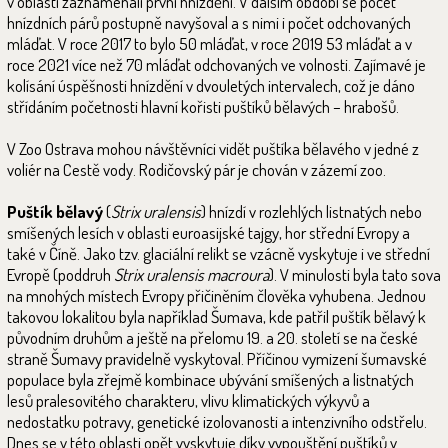
v oblasti zaznamenali první hnízdění. V dalším období se počet
hnízdních párů postupně navyšoval a s nimi i počet odchovaných
mláďat. V roce 2017 to bylo 50 mláďat, v roce 2019 53 mláďat a v
roce 2021 více než 70 mláďat odchovaných ve volnosti. Zajímavé je
kolísání úspěšnosti hnízdění v dvouletých intervalech, což je dáno
střídáním početnosti hlavní kořisti puštíků bělavých – hrabošů.
V Zoo Ostrava mohou návštěvníci vidět puštíka bělavého v jedné z
voliér na Cestě vody. Rodičovský pár je chován v zázemí zoo.
Puštík bělavý
(
Strix uralensis
) hnízdí v rozlehlých listnatých nebo
smíšených lesích v oblasti euroasijské tajgy, hor střední Evropy a
také v Číně. Jako tzv. glaciální relikt se vzácně vyskytuje i ve střední
Evropě (poddruh
Strix uralensis macroura
). V minulosti byla tato sova
na mnohých místech Evropy přičiněním člověka vyhubena. Jednou
takovou lokalitou byla například Šumava, kde patřil puštík bělavý k
původním druhům a ještě na přelomu 19. a 20. století se na české
straně Šumavy pravidelně vyskytoval. Příčinou vymizení šumavské
populace byla zřejmě kombinace ubývání smíšených a listnatých
lesů pralesovitého charakteru, vlivu klimatických výkyvů a
nedostatku potravy, genetické izolovanosti a intenzivního odstřelu.
Dnes se v této oblasti opět vyskytuje díky vypouštění puštíků v