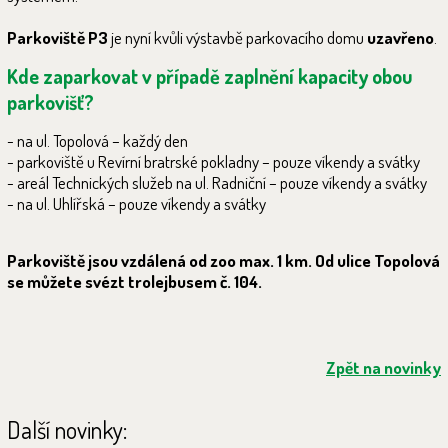
Parkoviště P3
je nyní kvůli výstavbě parkovacího domu
uzavřeno
.
Kde zaparkovat v případě zaplnění kapacity obou
parkovišť?
- na ul. Topolová – každý den
- parkoviště u Revírní bratrské pokladny – pouze víkendy a svátky
- areál Technických služeb na ul. Radniční – pouze víkendy a svátky
- na ul. Uhlířská – pouze víkendy a svátky
Parkoviště jsou vzdálená od zoo max. 1 km. Od ulice Topolová
se můžete svézt trolejbusem č. 104.
Zpět na novinky
Další novinky: