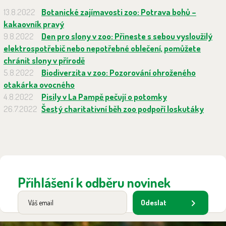
13.8.2022
Botanické zajímavosti zoo: Potrava bohů –
kakaovník pravý
9.8.2022
Den pro slony v zoo: Přineste s sebou vysloužilý
elektrospotřebič nebo nepotřebné oblečení, pomůžete
chránit slony v přírodě
5.8.2022
Biodiverzita v zoo: Pozorování ohroženého
otakárka ovocného
4.8.2022
Pisily v La Pampě pečují o potomky
26.7.2022
Šestý charitativní běh zoo podpoří loskutáky
Přihlášení k odběru novinek
Odeslat