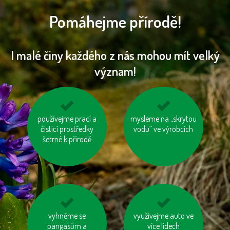
Pomáhejme přírodě!
I malé činy každého z nás mohou mít velký
význam!
používejme úsporné
používejme prací a
mysleme na „skrytou
nesviťme zbytečně
čisticí prostředky
baterie
vodu“ ve výrobcích
šetrné k přírodě
kupujme výrobky
vyhněme se
využívejme auto ve
tiskněme na
neobsahující palmový
pangasům a
recyklovaný papír
více lidech