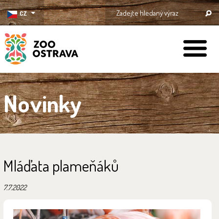
CZ
ZOO Ostrava
Novinky
Mláďata plameňáků
7.7.2022