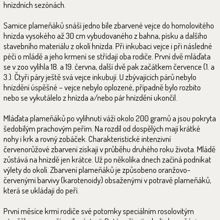
hnízdních sezónách.
Samice plameňáků snáší jedno bíle zbarvené vejce do homolovitého
hnízda vysokého až 30 cm vybudovaného z bahna, písku a dalšího
stavebního materiálu z okolí hnízda. Při inkubaci vejce i při následné
péči o mládě a jeho krmení se střídají oba rodiče. První dvě mláďata
se v zoo vylíhla 18. a 19. června, další dvě pak začátkem července (1. a
3.). Čtyři páry ještě svá vejce inkubují. U zbývajících párů nebylo
hnízdění úspěšné – vejce nebylo oplozené, případně bylo rozbito
nebo se vykutálelo z hnízda a/nebo pár hnízdění ukončil.
Mláďata plameňáků po vylíhnutí váží okolo 200 gramů a jsou pokryta
šedobílým prachovým peřím. Na rozdíl od dospělých mají krátké
nohy i krk a rovný zobáček. Charakteristické intenzivní
červenorůžové zbarvení získají v průběhu druhého roku života. Mládě
zůstává na hnízdě jen krátce. Už po několika dnech začíná podnikat
výlety do okolí. Zbarvení plameňáků je způsobeno oranžovo-
červenými barvivy (karotenoidy) obsaženými v potravě plameňáků,
která se ukládají do peří.
První měsíce krmí rodiče své potomky speciálním rosolovitým