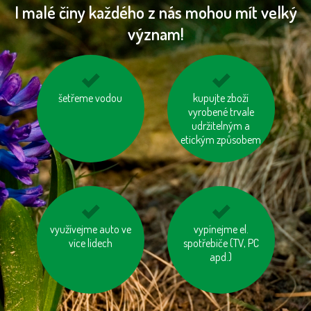
I malé činy každého z nás mohou mít velký
význam!
biologicky rozložitelný
šetřeme vodou
odevzdávejme
kupujte zboží
odpad kompostujme
vyrobené trvale
vysloužilé
elektrospotřebiče do
udržitelným a
etickým způsobem
kontejnerů
využívejme auto ve
nepřetápějme
používejme výrobky z
vypínejme el.
více lidech
místnosti
spotřebiče (TV, PC
recyklovaných
materiálů
apd.)