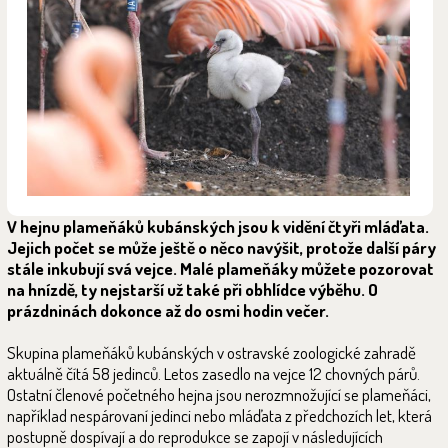
V hejnu plameňáků kubánských jsou k vidění čtyři mláďata.
Jejich počet se může ještě o něco navýšit, protože další páry
stále inkubují svá vejce. Malé plameňáky můžete pozorovat
na hnízdě, ty nejstarší už také při obhlídce výběhu. O
prázdninách dokonce až do osmi hodin večer.
Skupina plameňáků kubánských v ostravské zoologické zahradě
aktuálně čítá 58 jedinců. Letos zasedlo na vejce 12 chovných párů.
Ostatní členové početného hejna jsou nerozmnožující se plameňáci,
například nespárovaní jedinci nebo mláďata z předchozích let, která
postupně dospívají a do reprodukce se zapojí v následujících