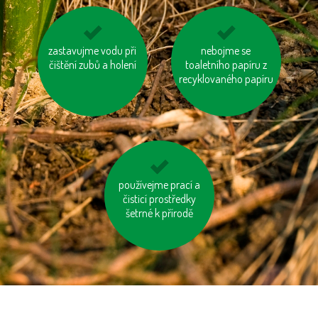
vzniklý odpad třiďme
zastavujme vodu při
na krátké vzdálenosti
nebojme se
čištění zubů a holení
toaletního papíru z
choďme pěšky
recyklovaného papíru
používejme prací a
topme správně
čisticí prostředky
šetrné k přírodě