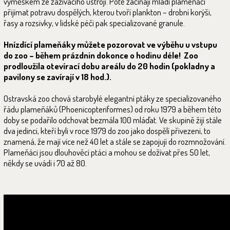
výměškem ze zažívacího ústrojí. Poté začínají mladí plameňáci
přijímat potravu dospělých, kterou tvoří plankton – drobní korýši,
řasy a rozsivky, v lidské péči pak specializované granule.
Hnízdící plameňáky můžete pozorovat ve výběhu u vstupu
do zoo – během prázdnin dokonce o hodinu déle! Zoo
prodloužila otevírací dobu areálu do 20 hodin (pokladny a
pavilony se zavírají v 18 hod.).
Ostravská zoo chová starobylé elegantní ptáky ze specializovaného
řádu plameňáků (Phoenicopteriformes) od roku 1979 a během této
doby se podařilo odchovat bezmála 100 mláďat. Ve skupině žijí stále
dva jedinci, kteří byli v roce 1979 do zoo jako dospělí přivezeni, to
znamená, že mají více než 40 let a stále se zapojují do rozmnožování.
Plameňáci jsou dlouhověcí ptáci a mohou se dožívat přes 50 let,
někdy se uvádí i 70 až 80.