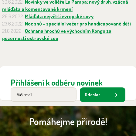
30.6.2022
Novinky ve voliéře La Pampa: nový druh, vzácná
mláďata a komentované krmení
28.6.2022
Mláďata největší evropské sovy
23.6.2022
Noc snů - speciální večer pro handicapované děti
21.6.2022
Ochrana hrochů ve východním Kongu za
pozornosti ostravské zoo
Přihlášení k odběru novinek
Odeslat
Pomáhejme přírodě!