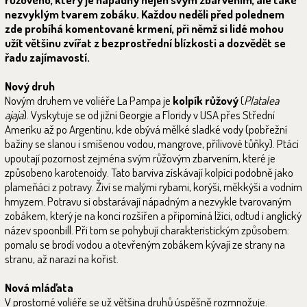
nezvyklým tvarem zobáku. Každou neděli před polednem
zde probíhá komentované krmení, při němž si lidé mohou
užít většinu zvířat z bezprostřední blízkosti a dozvědět se
řadu zajímavostí.
Nový druh
Novým druhem ve voliéře La Pampa je
kolpík růžový
(
Platalea
ajaja
). Vyskytuje se od jižní Georgie a Floridy v USA přes Střední
Ameriku až po Argentinu, kde obývá mělké sladké vody (pobřežní
bažiny se slanou i smíšenou vodou, mangrove, přílivové tůňky). Ptáci
upoutají pozornost zejména svým růžovým zbarvením, které je
způsobeno karotenoidy. Tato barviva získávají kolpíci podobně jako
plameňáci z potravy. Živí se malými rybami, korýši, měkkýši a vodním
hmyzem. Potravu si obstarávají nápadným a nezvykle tvarovaným
zobákem, který je na konci rozšířen a připomíná lžíci, odtud i anglický
název spoonbill. Při tom se pohybují charakteristickým způsobem:
pomalu se brodí vodou a otevřeným zobákem kývají ze strany na
stranu, až narazí na kořist.
Nová mláďata
V prostorné voliéře se už většina druhů úspěšně rozmnožuje.