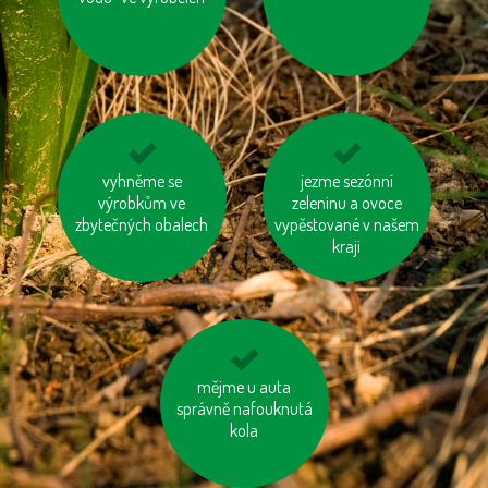
kupujme místní
vyhněme se
zatepleme si dům
jezme sezónní
výrobkům ve
výrobky
zeleninu a ovoce
zbytečných obalech
vypěstované v našem
kraji
používejme dobíjecí
mějme u auta
správně nafouknutá
baterie
kola