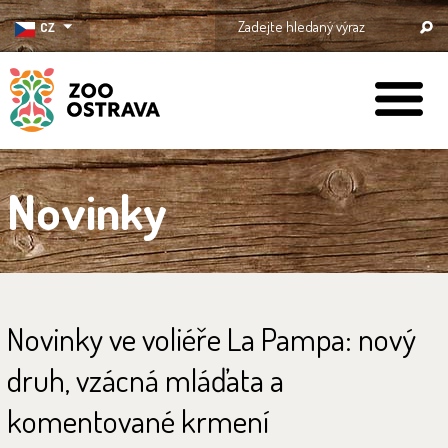
CZ
ZOO Ostrava
Novinky
Novinky ve voliéře La Pampa: nový
druh, vzácná mláďata a
komentované krmení