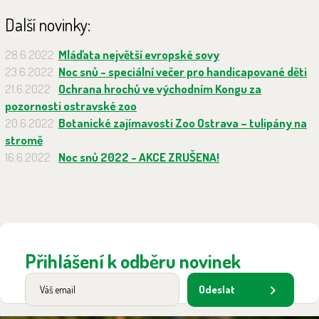
Další novinky:
28.6.2022
Mláďata největší evropské sovy
23.6.2022
Noc snů - speciální večer pro handicapované děti
21.6.2022
Ochrana hrochů ve východním Kongu za
pozornosti ostravské zoo
20.6.2022
Botanické zajímavosti Zoo Ostrava – tulipány na
stromě
16.6.2022
Noc snů 2022 - AKCE ZRUŠENA!
Přihlášení k odběru novinek
Odeslat