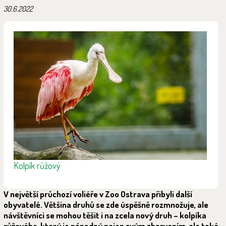
30.6.2022
Kolpík růžový
V největší průchozí voliéře v Zoo Ostrava přibyli další
obyvatelé. Většina druhů se zde úspěšně rozmnožuje, ale
návštěvníci se mohou těšit i na zcela nový druh – kolpíka
růžového, který je nápadný nejen svým zbarvením, ale také