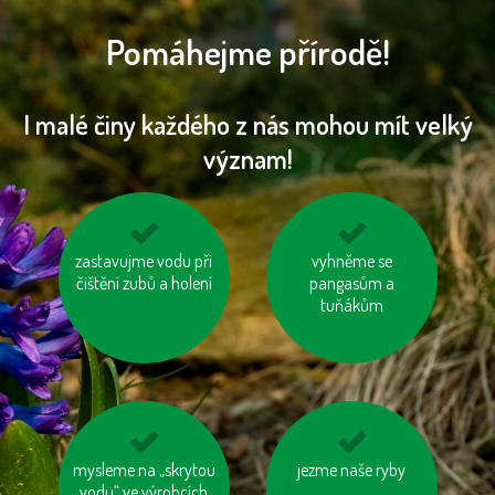
Pomáhejme přírodě!
I malé činy každého z nás mohou mít velký
význam!
zastavujme vodu při
používejme úsporné
kupujeme dřevěný
vyhněme se
čištění zubů a holení
baterie
nábytek s logem FSC
pangasům a
tuňákům
mysleme na „skrytou
tiskněme na
na krátké vzdálenosti
jezme naše ryby
vodu“ ve výrobcích
recyklovaný papír
choďme pěšky