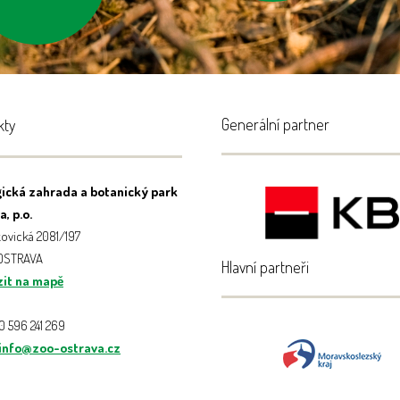
Generální partner
kty
ická zahrada a botanický park
, p.o.
ovická 2081/197
 OSTRAVA
Hlavní partneři
it na mapě
20 596 241 269
info@zoo-ostrava.cz