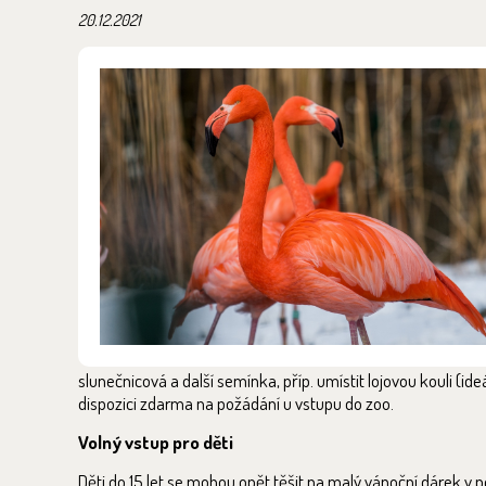
20.12.2021
slunečnicová a další semínka, příp. umístit lojovou kouli (id
dispozici zdarma na požádání u vstupu do zoo.
Volný vstup pro děti
Děti do 15 let se mohou opět těšit na malý vánoční dárek v