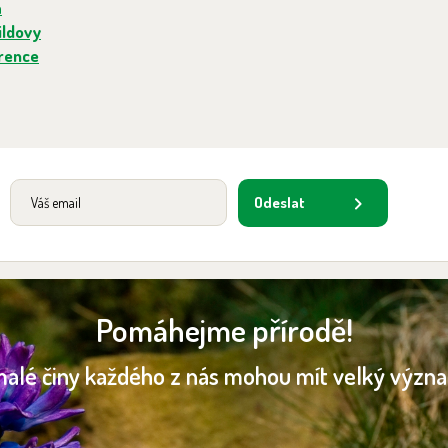
a
ildovy
erence
Odeslat
Pomáhejme přírodě!
malé činy každého z nás mohou mít velký význ