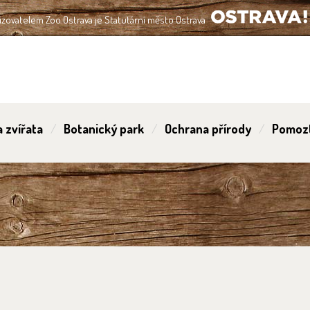
izovatelem Zoo Ostrava je Statutární město Ostrava
OSTRAVA!!!
 zvířata
Botanický park
Ochrana přírody
Pomoz