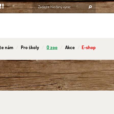
te nám
Pro školy
O zoo
Akce
E-shop