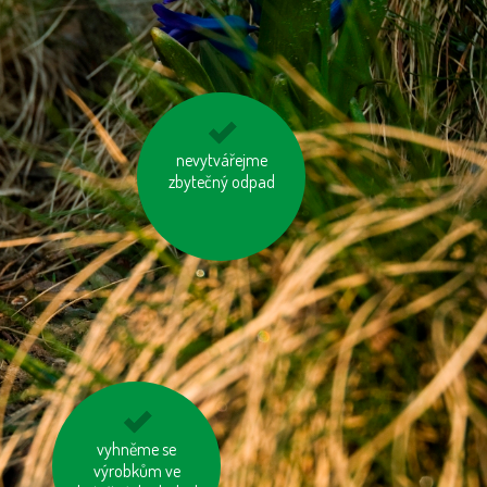
nevytvářejme
vypínejme el.
spotřebiče (TV, PC
zbytečný odpad
apd.)
kupujme místní
vyhněme se
výrobkům ve
výrobky