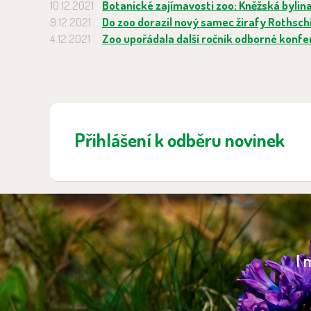
10.12.2021
Botanické zajímavosti zoo: Kněžská bylin
9.12.2021
Do zoo dorazil nový samec žirafy Rothsch
4.12.2021
Zoo upořádala další ročník odborné konf
Přihlášení k odběru novinek
I 