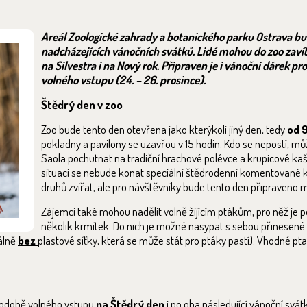
Areál Zoologické zahrady a botanického parku Ostrava b
nadcházejících vánočních svátků. Lidé mohou do zoo zavít
na Silvestra i na Nový rok. Připraven je i vánoční dárek pr
volného vstupu (24. – 26. prosince).
Štědrý den v zoo
Zoo bude tento den otevřena jako kterýkoli jiný den, tedy
od 9
pokladny a pavilony se uzavřou v 15 hodin. Kdo se nepostí, můž
Saola pochutnat na tradiční hrachové polévce a krupicové kaš
situaci se nebude konat speciální štědrodenní komentované 
druhů zvířat, ale pro návštěvníky bude tento den připraveno
Zájemci také mohou nadělit volně žijícím ptákům, pro něž je 
několik krmítek. Do nich je možné nasypat s sebou přinesené 
eálně
bez
plastové síťky, která se může stát pro ptáky pastí). Vhodné pta
 podobě volného vstupu
na Štědrý den
i po oba následující vánoční svátky