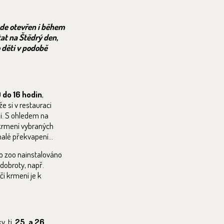
ude otevřen i během
at na Štědrý den,
o děti v podobě
 do 16 hodin
,
e si v restauraci
i. S ohledem na
krmení vybraných
 malé překvapení…
po zoo nainstalováno
dobroty, např.
čí krmení je k
, tj.
25. a 26.