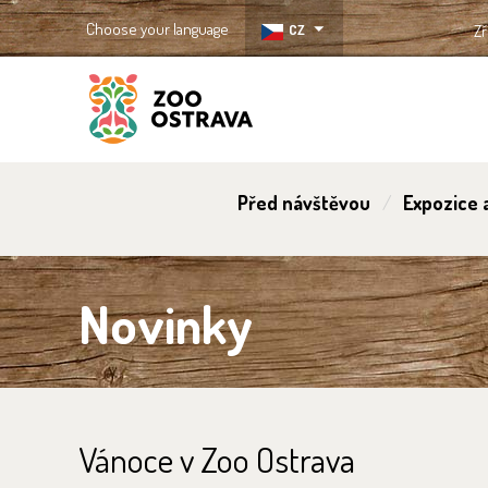
Choose your language
CZ
Zř
ZOO Ostrava
Před návštěvou
Expozice a
Novinky
Vánoce v Zoo Ostrava