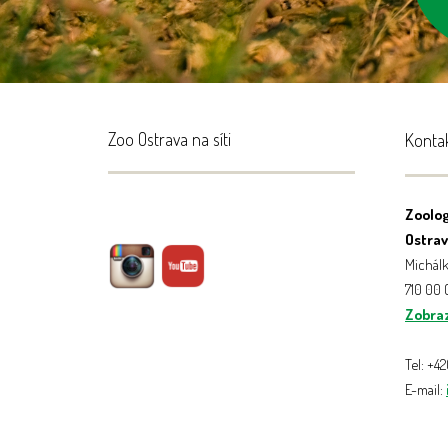
Zoo Ostrava na síti
Konta
Zoolog
Ostrava
Michálk
710 00
Zobraz
Tel: +4
E-mail: