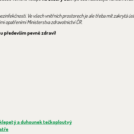
zinfekčnosti. Ve všech vnitřních prostorech je ale třeba mít zakrytá ús
mi opatřeními Ministerstva zdravotnictví ČR.
u především pevné zdraví!
oklepetý a duhounek tečkoploutvý
atře