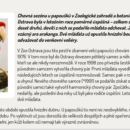
Chovná sezóna u papoušků v Zoologické zahradě a botan
Ostrava byla v letošním roce poměrně úspěšná – celkem 
deset druhů, devíti z nich se podařilo mláďata odchovat. J
vzácný ara arakanga. Dvě mláďata už opustila hnízdní bou
odvažovat do venkovní voliéry.
V Zoo Ostrava jsou tito pestře zbarvení velcí papoušci chováni
1976. V tom roce byl do Ostravy dovezen pětiletý samec a něko
kteří se ale nikdy nerozmnožili. V roce 1998 zoo přivezla šestil
původním samcem vytvořila chovný pár. První mláďata vyvedli 
následujících letech se úspěšně rozmnožovali. Samec pak v 
a uhynul. Nového chovného samce (*1991) se podařilo získat o
původní samicí také vytvořil harmonický chovný pár. Zpočátk
nedařily, ale poslední dva roky už byli jako rodiče úspěšní. Le
dvě mláďata.
tomto období opustila hnízdní dutinu. U papoušků to není nic neobvyklého,
dobu. Po vylétnutí už jsou dorostlá do velikosti dospělých a plně opeřená
lní, jen kůži kolem očí nemají tak výrazně zvrásněnou.