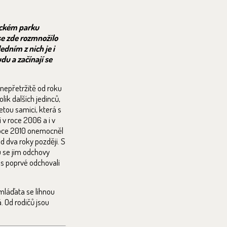
ickém parku
se zde rozmnožilo
edním z nich je i
du a začínají se
 nepřetržitě od roku
lik dalších jedinců,
etou samici, která s
v roce 2006 a i v
roce 2010 onemocněl
d dva roky později. S
u se jim odchovy
tos poprvé odchovali
 mláďata se líhnou
. Od rodičů jsou