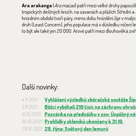
­Ara arakanga
(
Ara macao
) patří mezi velké druhy papoušk
tropických deštných lesích, na savanách a plážích Střední a
hnízdním období tvoří páry, mimo dobu hnízdění žije v ma
druh (Least Concern), jeho populace má v důsledku ničení l
to být ale také jen 20 000. Arové patří mezi dlouhověká zvířa
Další novinky:
4.11.2021
Vyhlášení výsledků sběračské soutěže Ší
3.11.2021
Běžci vyběhali 210 tisíc na záchranu ohro
31.10.2021
Pozvánka na přednášku v zoo: Úspěšný náv
30.10.2021
Prohlídky skleníků ukončeny k 31.10.
29.10.2021
29. října: Světový den lemurů