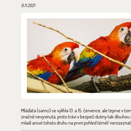
9.11.2021
Mláďata (samci) se vylíhla 13. a 15. července, ale teprve v 
značně nevyvinutá, proto tráví v bezpečí dutiny tak dlouhou 
mladí arové tohoto druhu na první pohled téměř nerozeznate