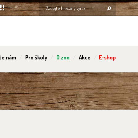
te nám
Pro školy
O zoo
Akce
E-shop