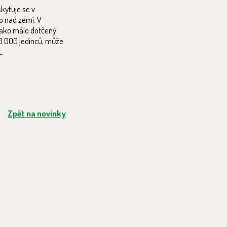
kytuje se v
ko nad zemí. V
jako málo dotčený
50 000 jedinců, může
.
Zpět na novinky