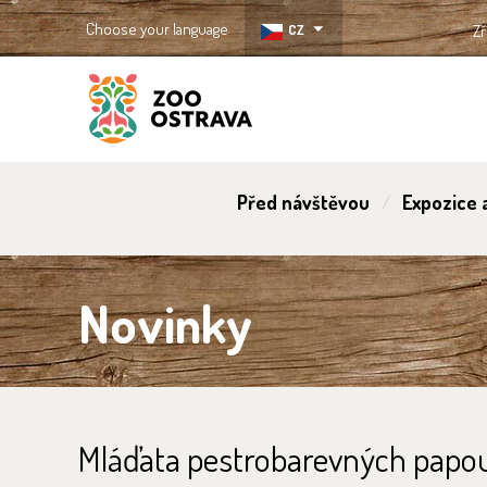
Choose your language
CZ
Zř
ZOO Ostrava
Před návštěvou
Expozice a
Novinky
Mláďata pestrobarevných papo