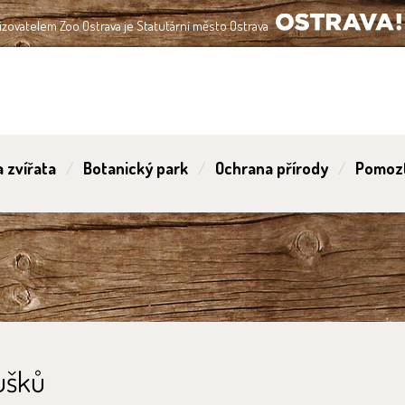
izovatelem Zoo Ostrava je Statutární město Ostrava
OSTRAVA!!!
 zvířata
Botanický park
Ochrana přírody
Pomoz
ušků