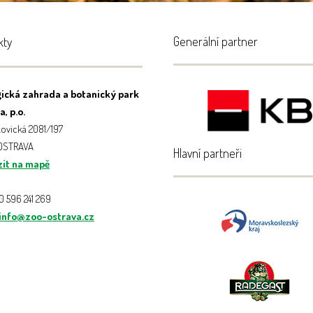
Generální partner
kty
ická zahrada a botanický park
, p.o.
ovická 2081/197
 OSTRAVA
Hlavní partneři
it na mapě
20 596 241 269
info@zoo-ostrava.cz