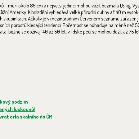
ů – měří okolo 85 cm a největší jedinci mohou vážit bezmála 1,5 kg. Vys
 Jižní Ameriky. K hnízdění vyhledává velké přírodní dutiny až 40 m vyso
lých skupinkách. Ačkoliv je v mezinárodním Červeném seznamu zařazen 
esních porostů klesající tendenci. Početnost se odhaduje na méně než 
ta, běžně se dožívají 40 až 50 let, v lidské péči se mohou dožít až 75 let
pkový podzim
žených luskounů!
rat orla skalního do ČR