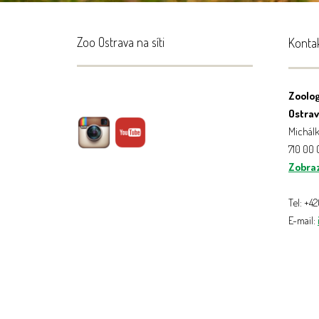
Zoo Ostrava na síti
Konta
Zoolog
Ostrava
Michálk
710 00
Zobraz
Tel: +4
E-mail: