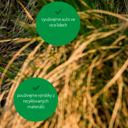
využívejme auto ve
topme správně
více lidech
používejme výrobky z
vzniklý odpad třiďme
recyklovaných
materiálů