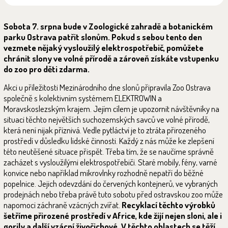
Sobota 7. srpna bude v Zoologické zahradě a botanickém
parku Ostrava patřit slonům. Pokud s sebou tento den
vezmete nějaký vysloužilý elektrospotřebič, pomůžete
chránit slony ve volné přírodě a zároveň získáte vstupenku
do zoo pro děti zdarma.
Akci u příležitosti Mezinárodního dne slonů připravila Zoo Ostrava
společně s kolektivním systémem ELEKTROWIN a
Moravskoslezským krajem. Jejím cílem je upozornit návštěvníky na
situaci těchto největších suchozemských savců ve volné přírodě,
která není nijak příznivá. Vedle pytláctví je to ztráta přirozeného
prostředí v důsledku lidské činnosti. Každý z nás může ke zlepšení
této neutěšené situace přispět. Třeba tím, že se naučíme správně
zacházet s vysloužilými elektrospotřebiči. Staré mobily, fény, varné
konvice nebo například mikrovlnky rozhodně nepatří do běžné
popelnice. Jejich odevzdání do červených kontejnerů, ve vybraných
prodejnách nebo třeba právě tuto sobotu před ostravskou zoo může
napomoci záchraně vzácných zvířat.
Recyklací těchto výrobků
šetříme přirozené prostředí v Africe, kde žijí nejen sloni, ale i
gorily a další vzácní živočichové. V těchto oblastech se těží