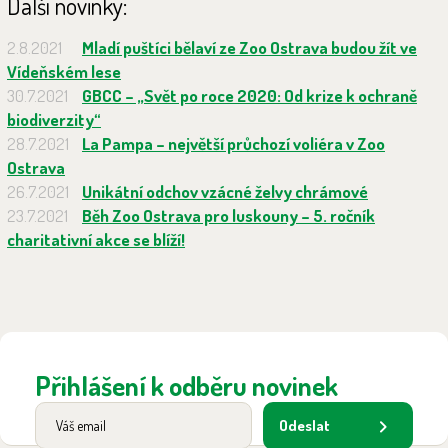
Další novinky:
2.8.2021
Mladí puštíci bělaví ze Zoo Ostrava budou žít ve
Vídeňském lese
30.7.2021
GBCC – „Svět po roce 2020: Od krize k ochraně
biodiverzity“
28.7.2021
La Pampa – největší průchozí voliéra v Zoo
Ostrava
26.7.2021
Unikátní odchov vzácné želvy chrámové
23.7.2021
Běh Zoo Ostrava pro luskouny – 5. ročník
charitativní akce se blíží!
Přihlášení k odběru novinek
Odeslat