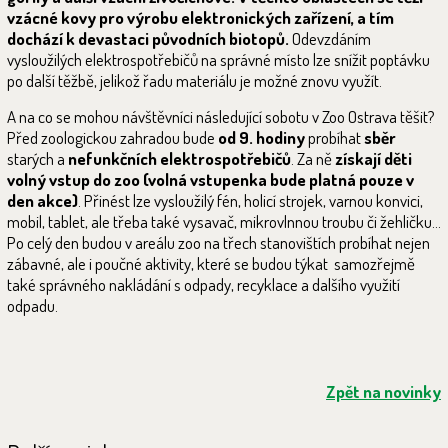
vzácné kovy pro výrobu elektronických zařízení, a tím
dochází k devastaci původních biotopů.
Odevzdáním
vysloužilých elektrospotřebičů na správné místo lze snížit poptávku
po další těžbě, jelikož řadu materiálu je možné znovu využít.
A na co se mohou návštěvníci následující sobotu v Zoo Ostrava těšit?
Před zoologickou zahradou bude
od 9. hodiny
probíhat
sběr
starých a
nefunkčních elektrospotřebičů
. Za ně
získají děti
volný vstup do zoo (volná vstupenka bude platná pouze v
den akce)
. Přinést lze vysloužilý fén, holicí strojek, varnou konvici,
mobil, tablet, ale třeba také vysavač, mikrovlnnou troubu či žehličku...
Po celý den budou v areálu zoo na třech stanovištích probíhat nejen
zábavné, ale i poučné aktivity, které se budou týkat samozřejmě
také správného nakládání s odpady, recyklace a dalšího využití
odpadu.
Zpět na novinky