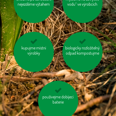
nejezděme výtahem
vodu“ ve výrobcích
používejme prací a
kupujme místní
biologicky rozložitelný
nesviťme zbytečně
čisticí prostředky
výrobky
odpad kompostujme
šetrné k přírodě
používejme dobíjecí
topme správně
baterie