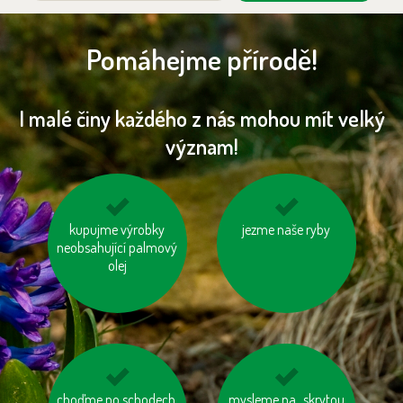
Pomáhejme přírodě!
I malé činy každého z nás mohou mít velký
význam!
kupujme výrobky
jezděme na kole
využívejme auto ve
jezme naše ryby
neobsahující palmový
více lidech
olej
choďme po schodech,
zatepleme si dům
mysleme na „skrytou
vzniklý odpad třiďme