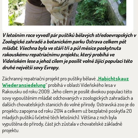
V letošním roce vyvedl pár puštíků bělavých středoevropských v
Zoologické zahradě a botanickém parku Ostrava celkem pět
mláďat. Všechna byla ve stáří tři a půl měsíce poskytnuta
rakouskému repatriačnímu projektu, který probíhá ve
Vídeňském lese a jehož cílem je posílit volně žijící populaci této
druhé největší sovy Evropy.
Záchranný repatriační projekt pro puštíky bělavé „
Habichtskauz
Wiederansiedelung
“ probíhá v oblasti Vídeňského lesa v
Rakousku od roku 2009. Jeho cílem je posílit divokou populaci této
sovy vypouštěním mláďat odchovaných v zoologických zahradách a
dalších chovatelských stanicích do volné přírody. Ostravská zoo je do
projektu zapojena od roku 2014 a celkem už bezplatně poskytla 20
mladých puštíků (včetně těch letošních). Většina z nich byla
vypuštěna do přírody, část jich zůstala v chovatelské základně
projektu.