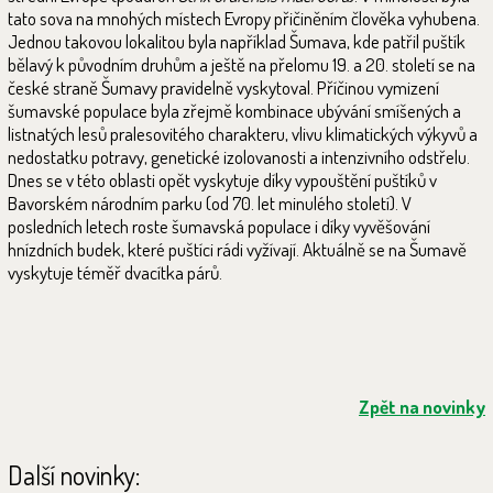
tato sova na mnohých místech Evropy přičiněním člověka vyhubena.
Jednou takovou lokalitou byla například Šumava, kde patřil puštík
bělavý k původním druhům a ještě na přelomu 19. a 20. století se na
české straně Šumavy pravidelně vyskytoval. Příčinou vymizení
šumavské populace byla zřejmě kombinace ubývání smíšených a
listnatých lesů pralesovitého charakteru, vlivu klimatických výkyvů a
nedostatku potravy, genetické izolovanosti a intenzivního odstřelu.
Dnes se v této oblasti opět vyskytuje díky vypouštění puštíků v
Bavorském národním parku (od 70. let minulého století). V
posledních letech roste šumavská populace i díky vyvěšování
hnízdních budek, které puštíci rádi vyžívají. Aktuálně se na Šumavě
vyskytuje téměř dvacítka párů.
Zpět na novinky
Další novinky: