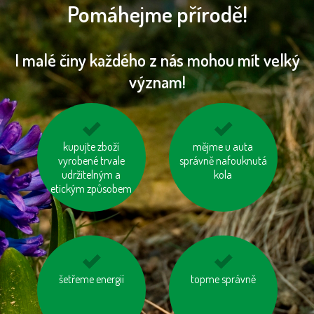
Pomáhejme přírodě!
I malé činy každého z nás mohou mít velký
význam!
kupujte zboží
využívejme
mějme u auta
nebojme se
hromadnou dopravu
vyrobené trvale
správně nafouknutá
toaletního papíru z
udržitelným a
recyklovaného papíru
kola
etickým způsobem
šetřeme energií
tiskněme na
používejme dobíjecí
topme správně
recyklovaný papír
baterie