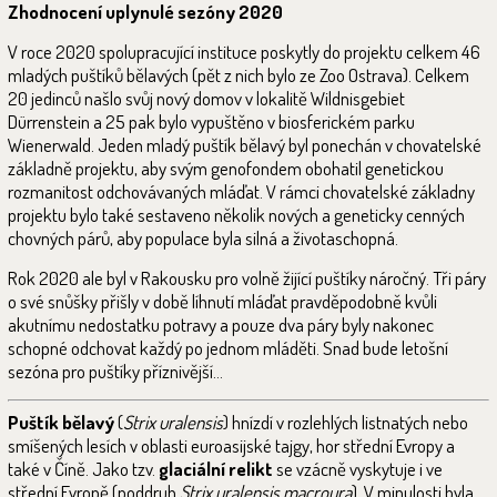
Zhodnocení uplynulé sezóny 2020
V roce 2020 spolupracující instituce poskytly do projektu celkem 46
mladých puštíků bělavých (pět z nich bylo ze Zoo Ostrava). Celkem
20 jedinců našlo svůj nový domov v lokalitě Wildnisgebiet
Dürrenstein a 25 pak bylo vypuštěno v biosferickém parku
Wienerwald. Jeden mladý puštík bělavý byl ponechán v chovatelské
základně projektu, aby svým genofondem obohatil genetickou
rozmanitost odchovávaných mláďat. V rámci chovatelské základny
projektu bylo také sestaveno několik nových a geneticky cenných
chovných párů, aby populace byla silná a životaschopná.
Rok 2020 ale byl v Rakousku pro volně žijící puštíky náročný. Tři páry
o své snůšky přišly v době líhnutí mláďat pravděpodobně kvůli
akutnímu nedostatku potravy a pouze dva páry byly nakonec
schopné odchovat každý po jednom mláděti. Snad bude letošní
sezóna pro puštíky příznivější…
Puštík bělavý
(
Strix uralensis
) hnízdí v rozlehlých listnatých nebo
smíšených lesích v oblasti euroasijské tajgy, hor střední Evropy a
také v Číně. Jako tzv.
glaciální relikt
se vzácně vyskytuje i ve
střední Evropě (poddruh
Strix uralensis macroura
). V minulosti byla