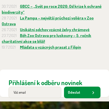
30.7.2021
GBCC – „Svět po roce 2020: Od krize k ochraně
biodiverzity“
28.7.2021
La Pampa – největší průchozí voliéra v Zoo
Ostrava
26.7.2021
Unikátní odchov vzácné želvy chrámové
23.7.2021
Běh Zoo Ostrava pro luskouny – 5. ročník
charitativní akce se blíží!
19.7.2021
Mláďata u vzácných prasat z Filipín
Přihlášení k odběru novinek
Odeslat