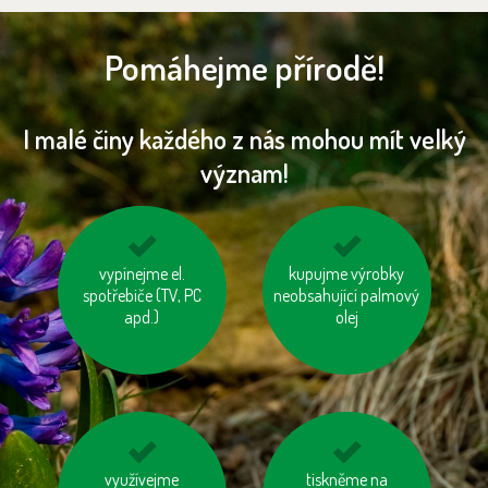
Pomáhejme přírodě!
I malé činy každého z nás mohou mít velký
význam!
používejme úsporné
vypínejme el.
zatepleme si dům
kupujme výrobky
spotřebiče (TV, PC
baterie
neobsahující palmový
apd.)
olej
používejme prací a
využívejme
kupujeme dřevěný
tiskněme na