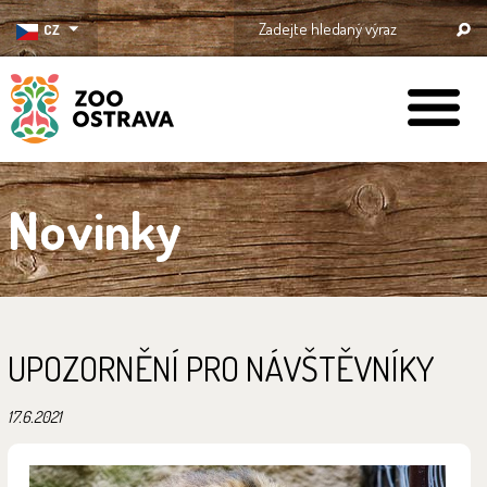
CZ
ZOO Ostrava
Novinky
UPOZORNĚNÍ PRO NÁVŠTĚVNÍKY
17.6.2021