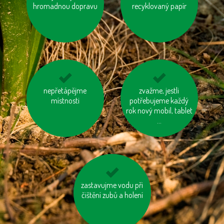
hromadnou dopravu
čisticí prostředky
nábytek s logem FSC
recyklovaný papír
šetrné k přírodě
nepřetápějme
vyhněme se
nosme vlastní tašku
zvažme, jestli
výrobkům ve
místnosti
potřebujeme každý
na nákup
zbytečných obalech
rok nový mobil, tablet
...
zastavujme vodu při
využívejme auto ve
čištění zubů a holení
více lidech