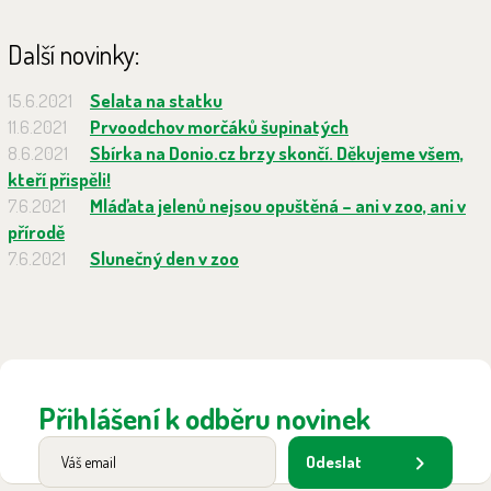
Další novinky:
15.6.2021
Selata na statku
11.6.2021
Prvoodchov morčáků šupinatých
8.6.2021
Sbírka na Donio.cz brzy skončí. Děkujeme všem,
kteří přispěli!
7.6.2021
Mláďata jelenů nejsou opuštěná – ani v zoo, ani v
přírodě
7.6.2021
Slunečný den v zoo
Přihlášení k odběru novinek
Odeslat