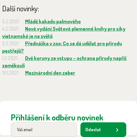
Další novinky:
5.2.2021
Mládě kakadu palmového
4.2.2021
Nové vydání Světové plemenné knihy pro siky
vietnamské je na světě
3.2.2021
Přednáška v zoo: Co se dá udělat pro přírodu
pestřejší?
1.2.2021
Dvě koruny ze vstupu – ochrana přírody napříč
zeměkoulí
31.1.2021
Mezinárodní den zeber
Přihlášení k odběru novinek
Odeslat