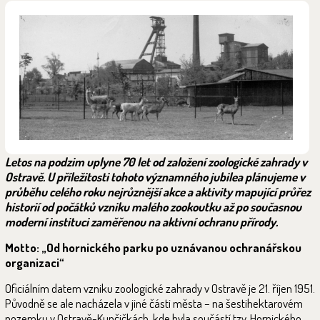
Letos na podzim uplyne 70 let od založení zoologické zahrady v
Ostravě. U příležitosti tohoto významného jubilea plánujeme v
průběhu celého roku nejrůznější akce a aktivity mapující průřez
historií od počátků vzniku malého zookoutku až po současnou
moderní instituci zaměřenou na aktivní ochranu přírody.
Motto: „Od hornického parku po uznávanou ochranářskou
organizaci“
Oficiálním datem vzniku zoologické zahrady v Ostravě je 21. říjen 1951.
Původně se ale nacházela v jiné části města – na šestihektarovém
pozemku v Ostravě-Kunčičkách, kde byla součástí tzv. Hornického