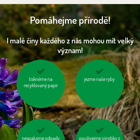
Pomáhejme přírodě!
I malé činy každého z nás mohou mít velký
význam!
šetřeme energií
tiskněme na
jezme naše ryby
odevzdávejme
recyklovaný papír
vysloužilé
elektrospotřebiče do
kontejnerů
nespalujme odpady
používejme dobíjecí
používejme výrobky z
topme správně