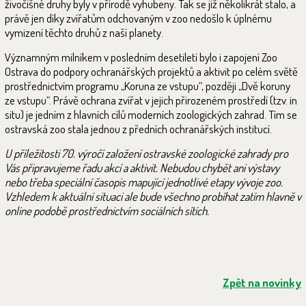
živočišné druhy byly v přírodě vyhubeny. Tak se již několikrát stalo, a
právě jen díky zvířatům odchovaným v zoo nedošlo k úplnému
vymizení těchto druhů z naší planety.
Významným milníkem v posledním desetiletí bylo i zapojení Zoo
Ostrava do podpory ochranářských projektů a aktivit po celém světě
prostřednictvím programu „Koruna ze vstupu“, později „Dvě koruny
ze vstupu“. Právě ochrana zvířat v jejich přirozeném prostředí (tzv. in
situ) je jedním z hlavních cílů moderních zoologických zahrad. Tím se
ostravská zoo stala jednou z předních ochranářských institucí.
U příležitosti 70. výročí založení ostravské zoologické zahrady pro
Vás připravujeme řadu akcí a aktivit. Nebudou chybět ani výstavy
nebo třeba speciální časopis mapující jednotlivé etapy vývoje zoo.
Vzhledem k aktuální situaci ale bude všechno probíhat zatím hlavně v
online podobě prostřednictvím sociálních sítích.
Zpět na novinky