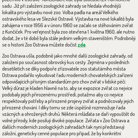
sadu. Již při založení zoologické zahrady se hledala vhodnější
lokalita pro výstavbu nové zoo. Volba padla na areál Velkého
ostravského lesa ve Slezské Ostravě. Výstavba na nové lokalitě byla
zahájena v roce 1956 a v únoru 1960 se začalo se stěhováním zvířat
z Kunčiček. Pro veřejnost byla zoo otevřena 1. května 1960, ale nutno
dodat, že v té době byla stále jedním velkým staveništěm. Podrobněji
se o historii Zoo Ostrava můžete dočíst
zde
.
Zoo Ostrava ušla, podobně jako mnohé další zoologické zahrady, od
založení po současnost obrovský kus cesty. Zejména v posledních
desetiletích se díky podpoře zřizovatele zoo statutárního města
Ostrava podařilo vybudovat řadu moderních chovatelských zařízení
odpovídajících přísným standardům pro chov zvířat v lidské péči.
Velký důraz je kladen hlavně na to, aby se expozice zvířat co nejvíce
podobaly jejich přirozenému prostředí, potažmo aby co nejvíce
respektovaly potřeby a přirozené projevy zvířat a podněcovaly jejich
přirozené chování. I díky tomu se zde úspěšně rozmnožuje řada
vzácných a ohrožených druhů. Některá mláďata se daří vypouštět do
volné přírody, kde posilují divoké populace. Zvířata v Zoo Ostrava a
dalších moderních zoologických zahradách tak nyní představují
záložní, geneticky cenné populace pro případ, že by konkrétní