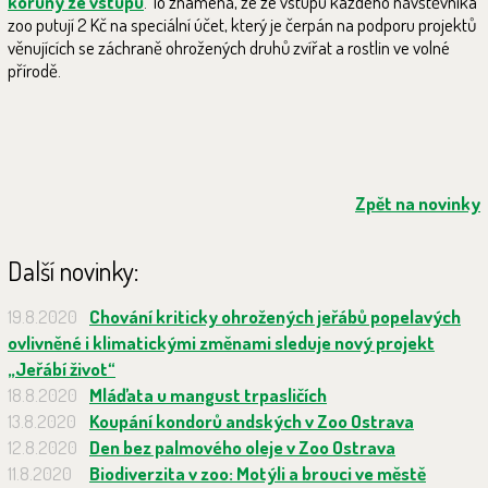
koruny ze vstupu
. To znamená, že ze vstupu každého návštěvníka
zoo putují 2 Kč na speciální účet, který je čerpán na podporu projektů
věnujících se záchraně ohrožených druhů zvířat a rostlin ve volné
přírodě.
Zpět na novinky
Další novinky:
19.8.2020
Chování kriticky ohrožených jeřábů popelavých
ovlivněné i klimatickými změnami sleduje nový projekt
„Jeřábí život“
18.8.2020
Mláďata u mangust trpasličích
13.8.2020
Koupání kondorů andských v Zoo Ostrava
12.8.2020
Den bez palmového oleje v Zoo Ostrava
11.8.2020
Biodiverzita v zoo: Motýli a brouci ve městě