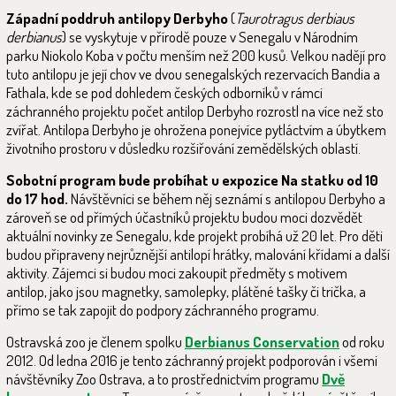
Západní poddruh antilopy Derbyho
(
Taurotragus derbiaus
derbianus
) se vyskytuje v přírodě pouze v Senegalu v Národním
parku Niokolo Koba v počtu menším než 200 kusů. Velkou nadějí pro
tuto antilopu je její chov ve dvou senegalských rezervacích Bandia a
Fathala, kde se pod dohledem českých odborníků v rámci
záchranného projektu počet antilop Derbyho rozrostl na více než sto
zvířat. Antilopa Derbyho je ohrožena ponejvíce pytláctvím a úbytkem
životního prostoru v důsledku rozšiřování zemědělských oblastí.
Sobotní program bude probíhat u expozice Na statku od 10
do 17 hod.
Návštěvníci se během něj seznámí s antilopou Derbyho a
zároveň se od přímých účastníků projektu budou moci dozvědět
aktuální novinky ze Senegalu, kde projekt probíhá už 20 let. Pro děti
budou připraveny nejrůznější antilopí hrátky, malování křídami a další
aktivity. Zájemci si budou moci zakoupit předměty s motivem
antilop, jako jsou magnetky, samolepky, plátěné tašky či trička, a
přímo se tak zapojit do podpory záchranného programu.
Ostravská zoo je členem spolku
Derbianus Conservation
od roku
2012. Od ledna 2016 je tento záchranný projekt podporován i všemi
návštěvníky Zoo Ostrava, a to prostřednictvím programu
Dvě