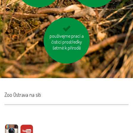
používejme úsporné
používejme prací a
čisticí prostředky
baterie
šetrné k přírodě
Zoo Ostrava na síti