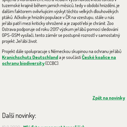
tuzemské krajině během jarních měsíců, tedy v období hnízdění, je
dalším faktorem ovlivňujícím výskyt těchto velkých dlouhověkých
ptáků. Ačkoliv je hnízdní populace v ČR na vzestupu, stále u nás
jeřábi patří mezi kriticky ohrožené a je zapotřebí je chránit. Zoo
Ostrava podporuje od roku 2017 výzkum jeřábů pomocí sledování
GPS-GSM vysílači, tento záměr se postupně rozrostl v samostatný
projekt Jeřábí život.
Projekt dále spolupracuje s Německou skupinou na ochranu jeřábů
Kranichschutz Deutschland
a je součástí
České koalice na
ochranu biodiversity
(CCBC).
Zpět na novinky
Další novinky: