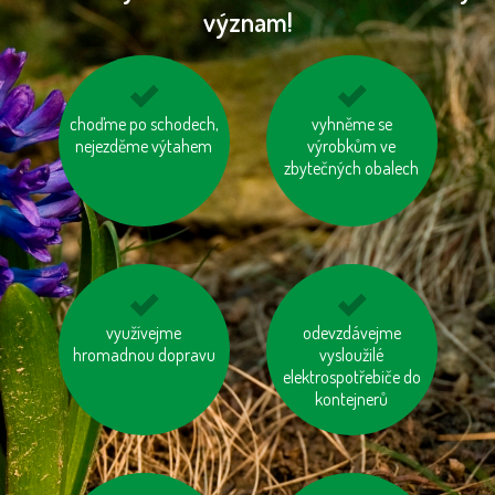
význam!
choďme po schodech,
šetřeme energií
jezme naše ryby
vyhněme se
nejezděme výtahem
výrobkům ve
zbytečných obalech
kupujme výrobky
využívejme
odevzdávejme
jezme sezónní
neobsahující palmový
hromadnou dopravu
zeleninu a ovoce
vysloužilé
olej
vypěstované v našem
elektrospotřebiče do
kontejnerů
kraji