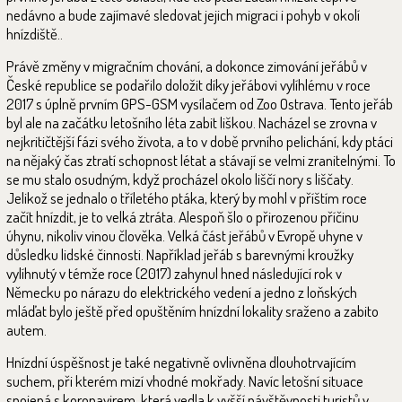
nedávno a bude zajímavé sledovat jejich migraci i pohyb v okolí
hnízdiště..
Právě změny v migračním chování, a dokonce zimování jeřábů v
České republice se podařilo doložit díky jeřábovi vylíhlému v roce
2017 s úplně prvním GPS-GSM vysílačem od Zoo Ostrava. Tento jeřáb
byl ale na začátku letošního léta zabit liškou. Nacházel se zrovna v
nejkritičtější fázi svého života, a to v době prvního pelichání, kdy ptáci
na nějaký čas ztratí schopnost létat a stávají se velmi zranitelnými. To
se mu stalo osudným, když procházel okolo liščí nory s liščaty.
Jelikož se jednalo o tříletého ptáka, který by mohl v příštím roce
začít hnízdit, je to velká ztráta. Alespoň šlo o přirozenou příčinu
úhynu, nikoliv vinou člověka. Velká část jeřábů v Evropě uhyne v
důsledku lidské činnosti. Například jeřáb s barevnými kroužky
vylíhnutý v témže roce (2017) zahynul hned následující rok v
Německu po nárazu do elektrického vedení a jedno z loňských
mláďat bylo ještě před opuštěním hnízdní lokality sraženo a zabito
autem.
Hnízdní úspěšnost je také negativně ovlivněna dlouhotrvajícím
suchem, při kterém mizí vhodné mokřady. Navíc letošní situace
spojená s koronavirem, která vedla k vyšší návštěvnosti turistů v