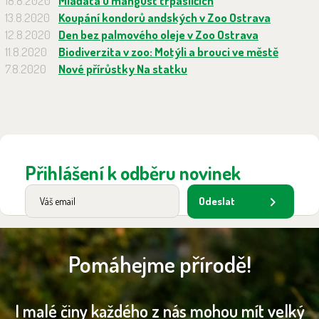
18.8.2020
Mláďata u mangust trpasličích
13.8.2020
Koupání kondorů andských v Zoo Ostrava
12.8.2020
Den bez palmového oleje v Zoo Ostrava
11.8.2020
Biodiverzita v zoo: Motýli a brouci ve městě
7.8.2020
Nové přírůstky Na statku
Přihlášení k odběru novinek
Odeslat
Pomáhejme přírodě!
I malé činy každého z nás mohou mít velký