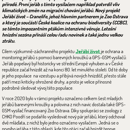
přírodě. První jeřáb s tímto vysílačem například potvrdil vliv
klimatických změn na migrační chování jeřábů. Nový projekt
Jeřábí život – Cranelife, jehož hlavním partnerem je Zoo Ostrava
a který je součástí České koalice na ochranu biodiversity (CCBC),
se těmto impozantním ptákům intenzivně věnuje. Letošní
hnízdní sezóna přináší celou řadu novinek a také jednu velkou
ztrátu.
Cílem výzkumně-záchranného projektu
Jeřábí život
je ochrana a
monitoring jeřábů s pomocí barevných kroužků a GPS-GSM vysílačů.
Jeřáb popelavý byl historicky ve střední Evropě vyhuben a v České
republice začal hnízdit až na konci 80. let minulého století. Od té doby
je jeho populace na vzestupu a přibývá nových hnízdišť, přesto stále
patří mezi kriticky ohrožené druhy, a proto je velice přínosné
podrobně sledovat vývoj této populace.
V roce 2020 bylo v rámci projektu označeno celkem šest mladých
jeřábů barevnými kroužky a polovina z nich navíc dostala také GPS-
GSM vysílač financovaný Zoo Ostrava. Díky spolupráci se zoology z
CHKO Poodří se podařilo vysledovat nový pár jeřábů, který odchoval
dvě mláďata, z nichž bylo jedno označeno vysílačem. Jedná se o
prvního jeřába z této oblasti, kde tito ptáci začali hnízdit teprve