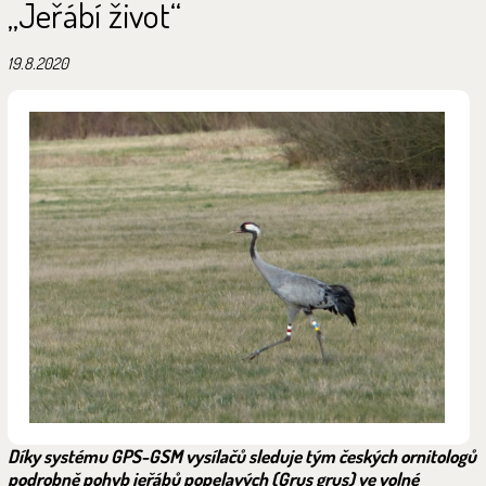
„Jeřábí život“
19.8.2020
Díky systému GPS-GSM vysílačů sleduje tým českých ornitologů
podrobně pohyb jeřábů popelavých (Grus grus) ve volné