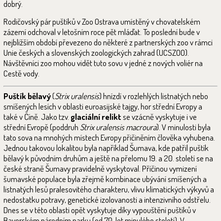
dobrý.
Rodičovský pár puštíků v Zoo Ostrava umístěný v chovatelském
zázemí odchoval v letošním roce pět mláďat. To poslední bude v
nejbližším období převezeno do některé z partnerských zoo v rámci
Unie českých a slovenských zoologických zahrad (UCSZOO).
Návštěvníci zoo mohou vidět tuto sovu v jedné z nových voliér na
Cestě vody.
Puštík bělavý
(
Strix uralensis
) hnízdí v rozlehlých listnatých nebo
smíšených lesích v oblasti euroasijské tajgy, hor střední Evropy a
také v Číně. Jako tzv.
glaciální relikt
se vzácně vyskytuje i ve
střední Evropě (poddruh
Strix uralensis macroura
). V minulosti byla
tato sova na mnohých místech Evropy přičiněním člověka vyhubena.
Jednou takovou lokalitou byla například Šumava, kde patřil puštík
bělavý k původním druhům a ještě na přelomu 19. a 20. století se na
české straně Šumavy pravidelně vyskytoval. Příčinou vymizení
šumavské populace byla zřejmě kombinace ubývání smíšených a
listnatých lesů pralesovitého charakteru, vlivu klimatických výkyvů a
nedostatku potravy, genetické izolovanosti a intenzivního odstřelu.
Dnes se v této oblasti opět vyskytuje díky vypouštění puštíků v
Bavorském národním parku (od 70. let minulého století). V