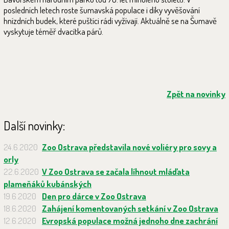
posledních letech roste šumavská populace i díky vyvěšování
hnízdních budek, které puštíci rádi vyžívají. Aktuálně se na Šumavě
vyskytuje téměř dvacítka párů.
Zpět na novinky
Další novinky:
24.6.2020
Zoo Ostrava představila nové voliéry pro sovy a
orly
22.6.2020
V Zoo Ostrava se začala líhnout mláďata
plameňáků kubánských
19.6.2020
Den pro dárce v Zoo Ostrava
18.6.2020
Zahájení komentovaných setkání v Zoo Ostrava
12.6.2020
Evropská populace možná jednoho dne zachrání