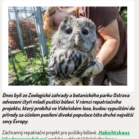
Dnes byli ze Zoologické zahrady a botanického parku Ostrava
odvezeni čtyři mladí puštíci bělaví. V rámci repatriačního
projektu, který probíhá ve Vídeňském lese, budou vypuštěni do
přírody za účelem posílení divoké populace této druhé největší
sovy Evropy.
Záchranný repatriační projekt pro puštíky bělavé „
Habichtskauz
Wiederansiedelung
“ probíhá v oblasti Vídeňského lesa v