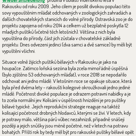
Rakousku od roku 2009. Jeho cílem je posílit divokou populaci této
sovy vypouštěním mláďat odchovaných v zoologických zahradách a
dalších chovatelských stanicích do volné přírody. Ostravská zoo je do
projektu zapojena od roku 2014 a celkem už bezplatně poskytla 12
mladých puštíků (včetně těch letošních). Většina z nich byla
vypuštěna do přírody, část jich zůstala v chovatelské základně
projektu. Dnes odvezení jedinci (dva samci a dvě samice) by měli být
vypuštěni všichni.
Situace volně žijících puštíků bělavých v Rakousku je jako na
houpačce. Zatímco loňská sezóna byla zcela mimořádně úspěšná
(bylo zjištěno 53 odchovaných mláďat), v roce 2018 se nepodařilo
odchovat ani jedno mládě. V letošním roce se opakuje situace, která
byla před dvěma lety – rakouští kolegové okroužkovali jedno jediné
mládě. Početnost divoké populace je odrazem potravní nabídky a je
to zcela normální jev. Kolísání v úspěšnosti hnízdění je pro puštíky
bělavé typické. Jejich reprodukční strategie reaguje na taktéž
kolísající početnost drobných hlodavců, kterými se živí. V letech, kdy
je potravy málo, většina párů vůbec nezahnízdí, případně snášejí
později a jejich snůšky jsou méně početné, než v letech na potravu
bohatých. Příští rok by tedy měl být pro rakouské puštíky bělavé opět