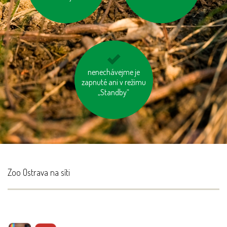
zastavujme vodu při
nenechávejme je
zapnuté ani v režimu
čištění zubů a holení
„Standby“
Zoo Ostrava na síti