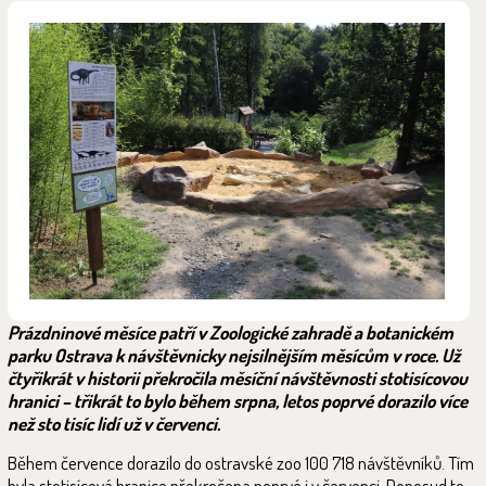
Prázdninové měsíce patří v Zoologické zahradě a botanickém
parku Ostrava k návštěvnicky nejsilnějším měsícům v roce. Už
čtyřikrát v historii překročila měsíční návštěvnosti stotisícovou
hranici – třikrát to bylo během srpna, letos poprvé dorazilo více
než sto tisíc lidí už v červenci.
Během července dorazilo do ostravské zoo 100 718 návštěvníků. Tím
byla stotisícová hranice překročena poprvé i v červenci. Doposud to