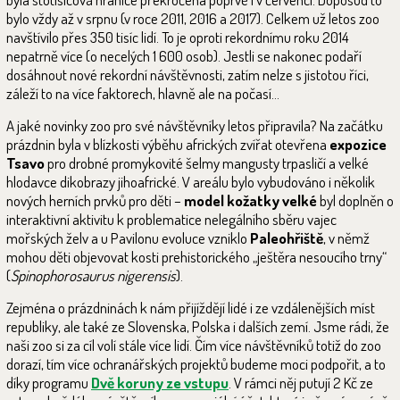
bylo vždy až v srpnu (v roce 2011, 2016 a 2017). Celkem už letos zoo
navštívilo přes 350 tisíc lidí. To je oproti rekordnímu roku 2014
nepatrně více (o necelých 1 600 osob). Jestli se nakonec podaří
dosáhnout nové rekordní návštěvnosti, zatím nelze s jistotou říci,
záleží to na více faktorech, hlavně ale na počasí…
A jaké novinky zoo pro své návštěvníky letos připravila? Na začátku
prázdnin byla v blízkosti výběhu afrických zvířat otevřena
expozice
Tsavo
pro drobné promykovité šelmy mangusty trpasličí a velké
hlodavce dikobrazy jihoafrické. V areálu bylo vybudováno i několik
nových herních prvků pro děti –
model kožatky velké
byl doplněn o
interaktivní aktivitu k problematice nelegálního sběru vajec
mořských želv a u Pavilonu evoluce vzniklo
Paleohřiště
, v němž
mohou děti objevovat kosti prehistorického „ještěra nesoucího trny“
(
Spinophorosaurus nigerensis
).
Zejména o prázdninách k nám přijíždějí lidé i ze vzdálenějších míst
republiky, ale také ze Slovenska, Polska i dalších zemí. Jsme rádi, že
naši zoo si za cíl volí stále více lidí. Čím více návštěvníků totiž do zoo
dorazí, tím více ochranářských projektů budeme moci podpořit, a to
díky programu
Dvě koruny ze vstupu
. V rámci něj putují 2 Kč ze