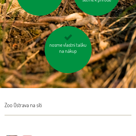
nosme vlastní tašku
odevzdávejme
na nákup
vysloužilé
elektrospotřebiče do
kontejnerů
Zoo Ostrava na síti