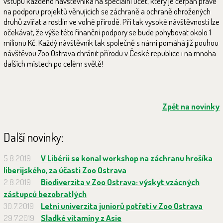
vstupu každého návštěvníka na speciální účet, který je čerpán právě
na podporu projektů věnujících se záchraně a ochraně ohrožených
druhů zvířat a rostlin ve volné přírodě. Při tak vysoké návštěvnosti lze
očekávat, že výše této finanční podpory se bude pohybovat okolo 1
milionu Kč. Každý návštěvník tak společně s námi pomáhá již pouhou
návštěvou Zoo Ostrava chránit přírodu v České republice i na mnoha
dalších místech po celém světě!
Zpět na novinky
Další novinky:
5.8.2019
V Libérii se konal workshop na záchranu hrošíka
liberijského, za účasti Zoo Ostrava
2.8.2019
Biodiverzita v Zoo Ostrava: výskyt vzácných
zástupců bezobratlých
30.7.2019
Letní univerzita juniorů potřetí v Zoo Ostrava
29.7.2019
Sladké vitamíny z Asie