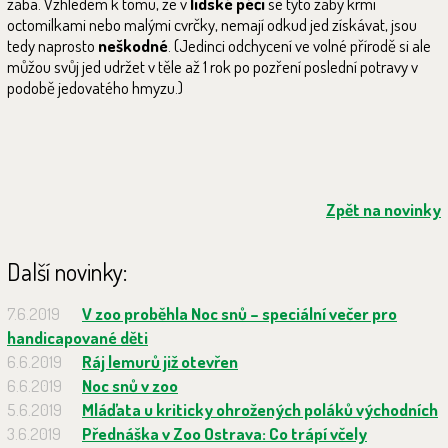
žába. Vzhledem k tomu, že v
lidské péči
se tyto žáby krmí
octomilkami nebo malými cvrčky, nemají odkud jed získávat, jsou
tedy naprosto
neškodné
. (Jedinci odchycení ve volné přírodě si ale
můžou svůj jed udržet v těle až 1 rok po pozření poslední potravy v
podobě jedovatého hmyzu.)
Zpět na novinky
Další novinky:
7.6.2019
V zoo proběhla Noc snů – speciální večer pro
handicapované děti
6.6.2019
Ráj lemurů již otevřen
6.6.2019
Noc snů v zoo
5.6.2019
Mláďata u kriticky ohrožených poláků východních
3.6.2019
Přednáška v Zoo Ostrava: Co trápí včely