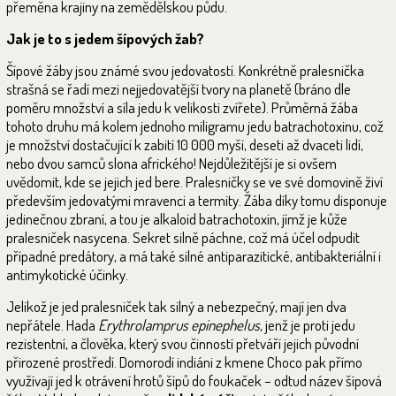
přeměna krajiny na zemědělskou půdu.
Jak je to s jedem šípových žab?
Šípové žáby jsou známé svou jedovatostí. Konkrétně pralesnička
strašná se řadí mezi nejjedovatější tvory na planetě (bráno dle
poměru množství a síla jedu k velikosti zvířete). Průměrná žába
tohoto druhu má kolem jednoho miligramu jedu batrachotoxinu, což
je množství dostačující k zabití 10 000 myší, deseti až dvaceti lidí,
nebo dvou samců slona afrického! Nejdůležitější je si ovšem
uvědomit, kde se jejich jed bere. Pralesničky se ve své domovině živí
především jedovatými mravenci a termity. Žába díky tomu disponuje
jedinečnou zbraní, a tou je alkaloid batrachotoxin, jímž je kůže
pralesniček nasycena. Sekret silně páchne, což má účel odpudit
případné predátory, a má také silné antiparazitické, antibakteriální i
antimykotické účinky.
Jelikož je jed pralesniček tak silný a nebezpečný, mají jen dva
nepřátele. Hada
Erythrolamprus epinephelus
, jenž je proti jedu
rezistentní, a člověka, který svou činností přetváří jejich původní
přirozené prostředí. Domorodí indiáni z kmene Choco pak přímo
využívají jed k otrávení hrotů šípů do foukaček – odtud název šípová