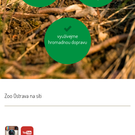
nepřetápějme
využívejme
hromadnou dopravu
místnosti
Zoo Ostrava na síti