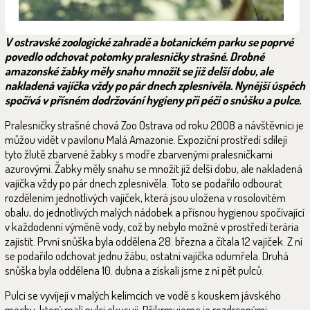
V ostravské zoologické zahradě a botanickém parku se poprvé
povedlo odchovat potomky pralesničky strašné. Drobné
amazonské žabky měly snahu množit se již delší dobu, ale
nakladená vajíčka vždy po pár dnech zplesnivěla. Nynější úspěch
spočívá v přísném dodržování hygieny při péči o snůšku a pulce.
Pralesničky strašné chová Zoo Ostrava od roku 2008 a návštěvníci je
můžou vidět v pavilonu Malá Amazonie. Expoziční prostředí sdílejí
tyto žlutě zbarvené žabky s modře zbarvenými pralesničkami
azurovými. Žabky měly snahu se množit již delší dobu, ale nakladená
vajíčka vždy po pár dnech zplesnivěla. Toto se podařilo odbourat
rozdělením jednotlivých vajíček, která jsou uložena v rosolovitém
obalu, do jednotlivých malých nádobek a přísnou hygienou spočívající
v každodenní výměně vody, což by nebylo možné v prostředí terária
zajistit. První snůška byla oddělena 28. března a čítala 12 vajíček. Z ní
se podařilo odchovat jednu žábu, ostatní vajíčka odumřela. Druhá
snůška byla oddělena 10. dubna a získali jsme z ní pět pulců.
Pulci se vyvíjejí v malých kelímcích ve vodě s kouskem jávského
mechu, který malí pulci okusují. Přikrmujeme je rozdrcenými