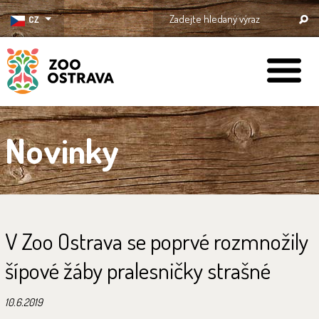
CZ
ZOO Ostrava
Novinky
V Zoo Ostrava se poprvé rozmnožily
šípové žáby pralesničky strašné
10.6.2019