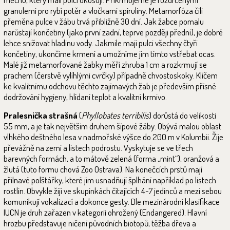
granulemi pro rybí potěr a vločkami spiruliny. Metamorfóza čili
přeměna pulce v žábu trvá přibližně 30 dní. Jak žabce pomalu
narůstají končetiny (jako první zadní, teprve později přední), je dobré
lehce snižovat hladinu vody. Jakmile mají pulci všechny čtyři
končetiny, ukončíme krmení a umožníme jim tímto vstřebat ocas.
Malé již metamorfované žabky měří zhruba 1 cm a rozkrmují se
prachem (čerstvě vylíhlými cvrčky) případně chvostoskoky. Klíčem
ke kvalitnímu odchovu těchto zajímavých žab je především přísné
dodržování hygieny, hlídaní teplot a kvalitní krmivo.
Pralesnička strašná
(
Phyllobates terribilis
) dorůstá do velikosti
55 mm, a je tak největším druhem šípové žáby. Obývá malou oblast
vlhkého deštného lesa v nadmořské výšce do 200 m v Kolumbii. Žije
převážně na zemi a listech podrostu. Vyskytuje se ve třech
barevných formách, a to mátově zelená (forma „mint“), oranžová a
žlutá (tuto formu chová Zoo Ostrava). Na konečcích prstů mají
přilnavé polštářky, které jim usnadňují šplhání například po listech
rostlin. Obvykle žijí ve skupinkách čítajících 4-7 jedinců a mezi sebou
komunikují vokalizací a dokonce gesty. Dle mezinárodní klasifikace
IUCN je druh zařazen v kategorii ohrožený (Endangered). Hlavní
hrozbu představuje ničení původních biotopů, těžba dřeva a