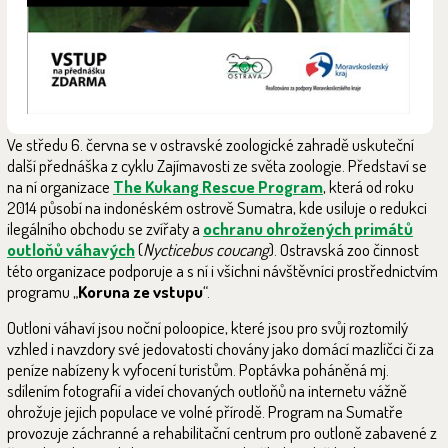
Ve středu 6. června se v ostravské zoologické zahradě uskuteční
další přednáška z cyklu Zajímavosti ze světa zoologie. Představí se
na ní organizace
The Kukang Rescue Program
, která od roku
2014 působí na indonéském ostrově Sumatra, kde usiluje o redukci
ilegálního obchodu se zvířaty a
ochranu ohrožených primátů
outloňů váhavých
(
Nycticebus coucang
). Ostravská zoo činnost
této organizace podporuje a s ní i všichni návštěvníci prostřednictvím
programu „
Koruna ze vstupu
“.
Outloni váhaví jsou noční poloopice, které jsou pro svůj roztomilý
vzhled i navzdory své jedovatosti chovány jako domácí mazlíčci či za
peníze nabízeny k vyfocení turistům. Poptávka poháněná mj.
sdílením fotografií a videí chovaných outloňů na internetu vážně
ohrožuje jejich populace ve volné přírodě. Program na Sumatře
provozuje záchranné a rehabilitační centrum pro outloně zabavené z