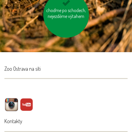
choďme po schodech,
vyhněme se
nejezděme výtahem
pangasům a
tuňákům
Zoo Ostrava na síti
Kontakty