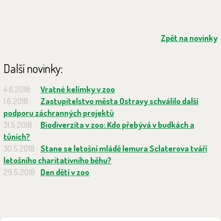
Zpět na novinky
Další novinky:
4.6.2018
Vratné kelímky v zoo
1.6.2018
Zastupitelstvo města Ostravy schválilo další
podporu záchranných projektů
31.5.2018
Biodiverzita v zoo: Kdo přebývá v budkách a
tůních?
30.5.2018
Stane se letošní mládě lemura Sclaterova tváří
letošního charitativního běhu?
29.5.2018
Den dětí v zoo