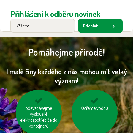
Přihlášení k odběru novinek
Odeslat
Pomáhejme přírodě!
I malé činy každého z nás mohou mít velký
význam!
kupujme výrobky
odevzdávejme
nenechávejme je
šetřeme vodou
neobsahující palmový
vysloužilé
zapnuté ani v režimu
elektrospotřebiče do
olej
„Standby“
kontejnerů