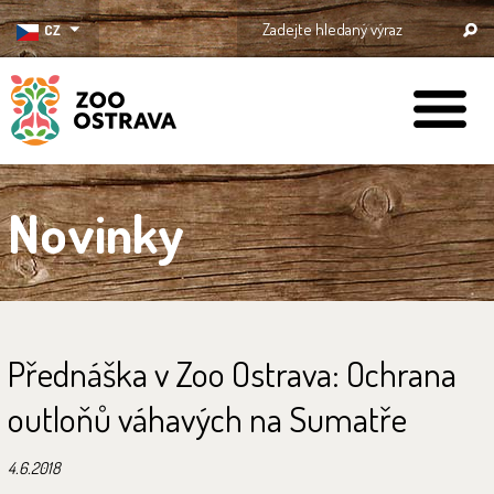
CZ
ZOO Ostrava
Novinky
Přednáška v Zoo Ostrava: Ochrana
outloňů váhavých na Sumatře
4.6.2018