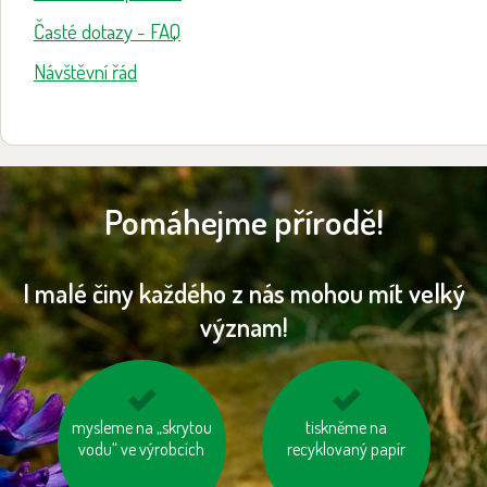
Časté dotazy - FAQ
Návštěvní řád
Pomáhejme přírodě!
I malé činy každého z nás mohou mít velký
význam!
mysleme na „skrytou
jezme sezónní
odevzdávejme
tiskněme na
vodu“ ve výrobcích
zeleninu a ovoce
recyklovaný papír
vysloužilé
vypěstované v našem
elektrospotřebiče do