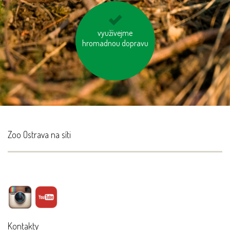
jezme naše ryby
využívejme
hromadnou dopravu
Zoo Ostrava na síti
Kontakty