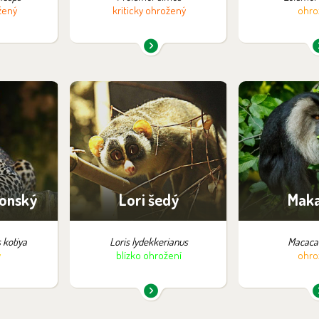
žený
kriticky ohrožený
ohro
pozici:
Najdete je v expozici:
Najdete je 
lmy
Wanderu
Wan
lonský
Lori šedý
Maka
 kotiya
Loris lydekkerianus
Macaca 
ý
blízko ohrožení
ohro