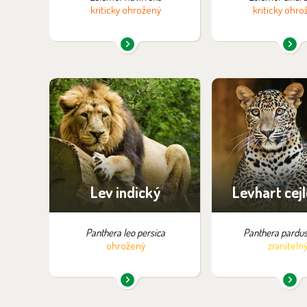
kriticky ohrožený
kriticky ohro
Najdete je v expozici:
Najdete je v ex
Indické šelmy
Indické še
Lev indický
Levhart cej
Panthera leo persica
Panthera pardus
ohrožený
zraniteln