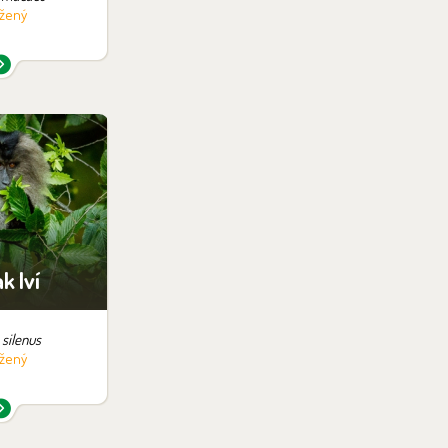
žený
v expozici:
deru
k lví
silenus
žený