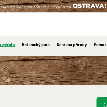
izovatelem Zoo Ostrava je Statutární město Ostrava
OSTRAVA!!!
 zvířata
Botanický park
Ochrana přírody
Pomoz
Sa