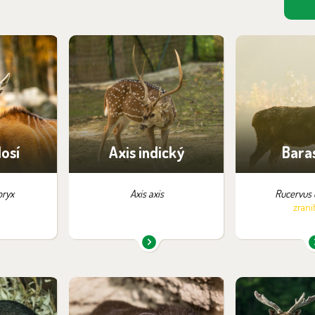
pozici:
Najdete je v expozici:
Najdete je 
řata
Safari
Saf
losí
Axis indický
Bara
oryx
Axis axis
Rucervus 
zrani
pozici:
Najdete je v expozici:
Najdete je 