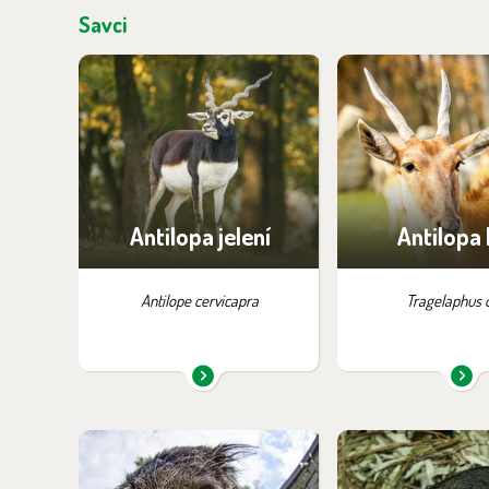
Savci
Najdete je v expozici:
Najdete je v ex
Safari
Africká zví
Safari
Antilopa jelení
Antilopa 
Antilope cervicapra
Tragelaphus 
Najdete je v expozici:
Najdete je v ex