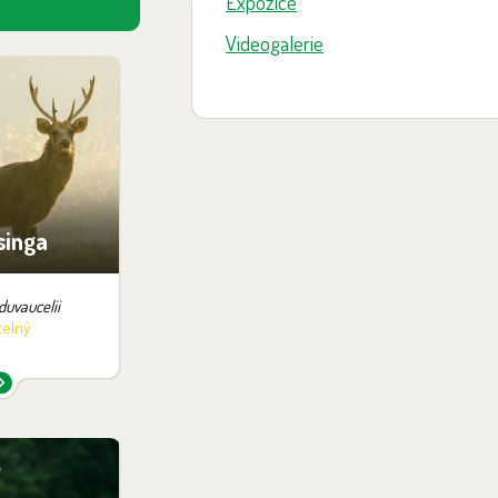
Expozice
Videogalerie
v expozici:
ari
singa
duvaucelii
telný
v expozici: