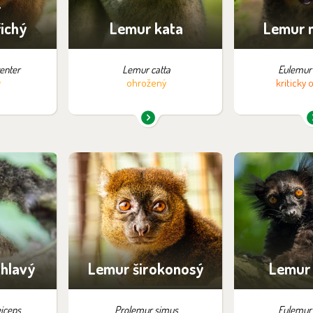
r
ichý
Lemur kata
Lemur 
enter
Lemur catta
Eulemur
ý
ohrožený
kriticky
pozici:
Najdete je v expozici:
Najdete je 
ožnosti
Zázemí – bez možnosti
Zázemí – b
y
návštěvy
návš
hlavý
Lemur širokonosý
Lemur
iceps
Prolemur simus
Eulemur