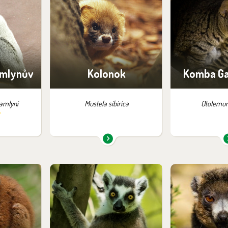
pozici:
Najdete je v expozici:
Najdete je 
ožnosti
Vadtha ni
Noční T
y
mlynův
Kolonok
Komba Ga
amlyni
Mustela sibirica
Otolemur 
ý
pozici:
Najdete je v expozici:
Najdete je 
rů
Ráj lemurů
Ostrovy