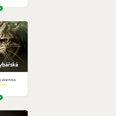
v expozici:
é šelmy
ybářská
s viverrinus
telný