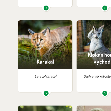
Najdete je v expozici:
Najdete je v ex
Kočkovité šelmy
Zázemí – bez m
návštěv
Klokan ho
Karakal
východ
Caracal caracal
Osphranter robustu