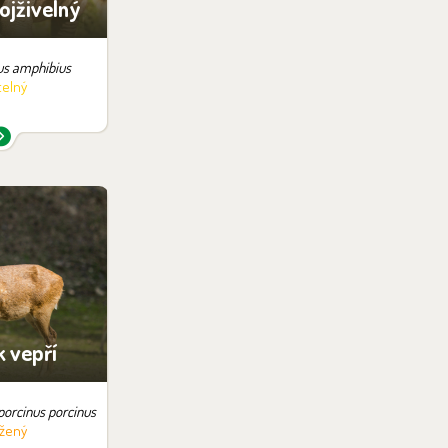
ojživelný
s amphibius
telný
v expozici:
ha ni
ari
k vepří
porcinus porcinus
žený