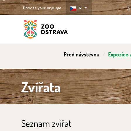
Choose your language
CZ
Zř
ZOO Ostrava
Před návštěvou
Expozice a
Zvířata
Seznam zvířat