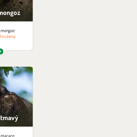
mongoz
 mongoz
 ohrožený
v expozici:
ez možnosti
těvy
 tmavý
 macaco