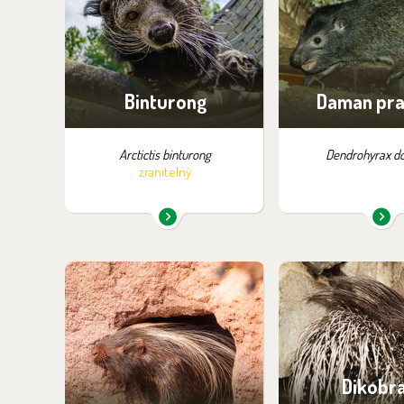
Čitván
Pavilon evo
Indické šelmy
Noční Tanga
Binturong
Daman pra
Arctictis binturong
Dendrohyrax do
zranitelný
Najdete je v expozici:
Najdete je v ex
Tsavo
Dikobraz
Dikobr