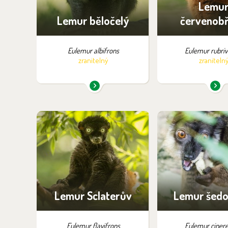
Lemu
Lemur běločelý
červenobř
Eulemur albifrons
Eulemur rubriv
zranitelný
zraniteln
Najdete je v expozici:
Najdete je v ex
Zázemí – bez možnosti
Zázemí – bez m
návštěvy
návštěv
Lemur Sclaterův
Lemur šedo
Eulemur flavifrons
Eulemur cinere