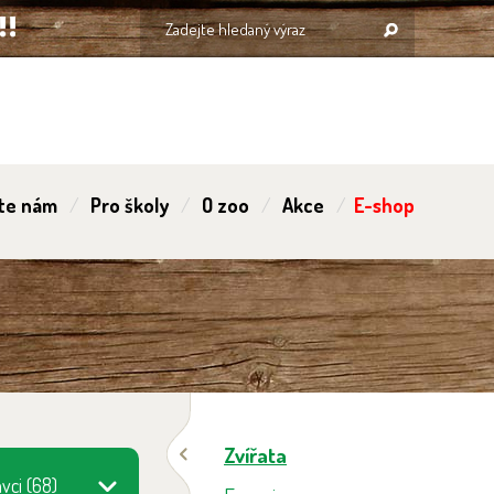
te nám
Pro školy
O zoo
Akce
E-shop
Zvířata
vci (68)