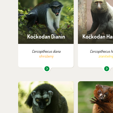
Najdete je v expozici:
Najdete je v ex
Pavilon evoluce
Zázemí – bez m
návštěv
Kočkodan Dianin
Kočkodan Ha
Cercopithecus diana
Cercopithecus h
ohrožený
zraniteln
Najdete je v expozici:
Najdete je v ex
Ráj lemurů
Ráj lemu