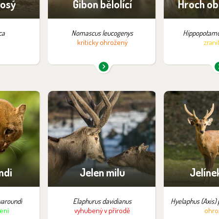
nosý
Gibon bělolící
Hroch ob
ca
Nomascus leucogenys
Hippopotamu
kriticky ohrožený
zrani
pozici:
Najdete je v expozici:
Najdete je 
ika
Velcí jeleni
Vadt
Saf
ndi
Jelen milu
Jelíne
uaroundi
Elaphurus davidianus
Hyelaphus (Axis) 
ení
vyhubený v přírodě
ohro