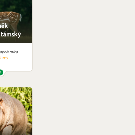
ari
něk
támský
opotamica
žený
v expozici:
anika