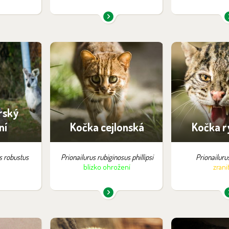
pozici:
Najdete je v expozici:
Najdete je 
ožnosti
Indické šelmy
Indick
y
rský
ní
Kočka cejlonská
Kočka r
s robustus
Prionailurus rubiginosus phillipsi
Prionailuru
blízko ohrožení
zrani