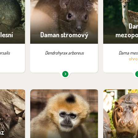
luce
Noční Tanganika
Saf
nika
Da
lesní
Daman stromový
mezopo
rsalis
Dendrohyrax arboreus
Dama mes
ohro
pozici:
Najdete je v expozici:
Najdete je 
i
Vadtha ni
Tang
az