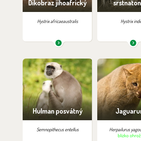
Dikobraz jihoafrický
srstnato
Hystrix africaeaustralis
Hystrix indi
Najdete je v expozici:
Najdete je v ex
Čitván
Jižní Amer
Hulman posvátný
Jaguaru
Semnopithecus entellus
Herpailurus yago
blízko ohrož