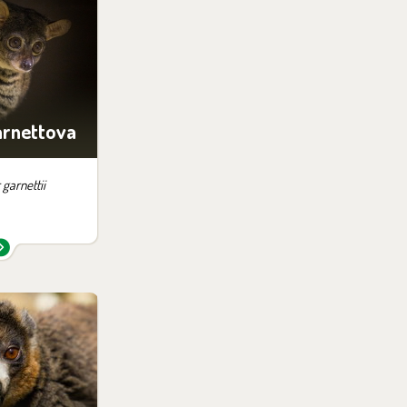
v expozici:
anganika
rnettova
garnettii
v expozici:
 lemurů