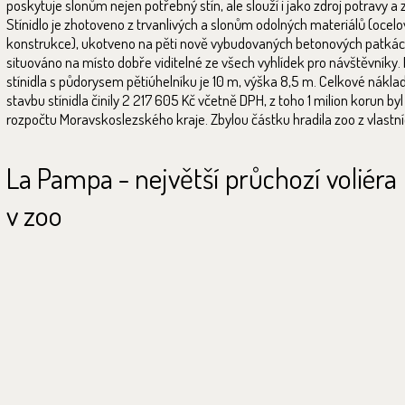
poskytuje slonům nejen potřebný stín, ale slouží i jako zdroj potravy a
Stínidlo je zhotoveno z trvanlivých a slonům odolných materiálů (ocel
konstrukce), ukotveno na pěti nově vybudovaných betonových patkác
situováno na místo dobře viditelné ze všech vyhlídek pro návštěvníky
stínidla s půdorysem pětiúhelníku je 10 m, výška 8,5 m. Celkové nákla
stavbu stínidla činily 2 217 605 Kč včetně DPH, z toho 1 milion korun by
rozpočtu Moravskoslezského kraje. Zbylou částku hradila zoo z vlastní
La Pampa - největší průchozí voliéra
v zoo