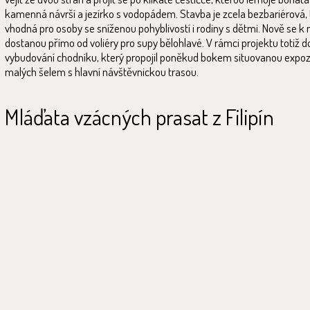
kamenná návrší a jezírko s vodopádem. Stavba je zcela bezbariérová,
vhodná pro osoby se sníženou pohyblivostí i rodiny s dětmi. Nově se k n
dostanou přímo od voliéry pro supy bělohlavé. V rámci projektu totiž d
vybudování chodníku, který propojil poněkud bokem situovanou expoz
malých šelem s hlavní návštěvnickou trasou.
Mláďata vzácných prasat z Filipín