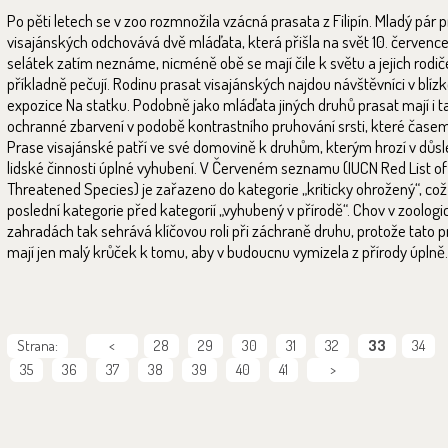
Po pěti letech se v zoo rozmnožila vzácná prasata z Filipín. Mladý pár 
visajánských odchovává dvě mláďata, která přišla na svět 10. července
selátek zatím neznáme, nicméně obě se mají čile k světu a jejich rodič
příkladně pečují. Rodinu prasat visajánských najdou návštěvníci v blízk
expozice Na statku. Podobně jako mláďata jiných druhů prasat mají i t
ochranné zbarvení v podobě kontrastního pruhování srsti, které časem
Prase visajánské patří ve své domovině k druhům, kterým hrozí v důs
lidské činnosti úplné vyhubení. V Červeném seznamu (IUCN Red List of
Threatened Species) je zařazeno do kategorie „kriticky ohrožený“, což
poslední kategorie před kategorií „vyhubený v přírodě“. Chov v zoolog
zahradách tak sehrává klíčovou roli při záchraně druhu, protože tato 
mají jen malý krůček k tomu, aby v budoucnu vymizela z přírody úplně.
Strana:
<
28
29
30
31
32
33
34
35
36
37
38
39
40
41
>