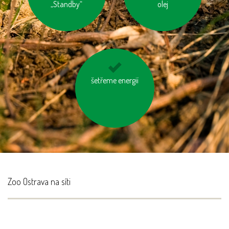
„Standby“
olej
šetřeme energií
vypínejme el.
spotřebiče (TV, PC
apd.)
Zoo Ostrava na síti