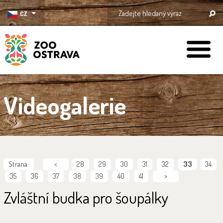
CZ
ZOO Ostrava
Videogalerie
Strana:
<
28
29
30
31
32
33
34
35
36
37
38
39
40
41
>
Zvláštní budka pro šoupálky