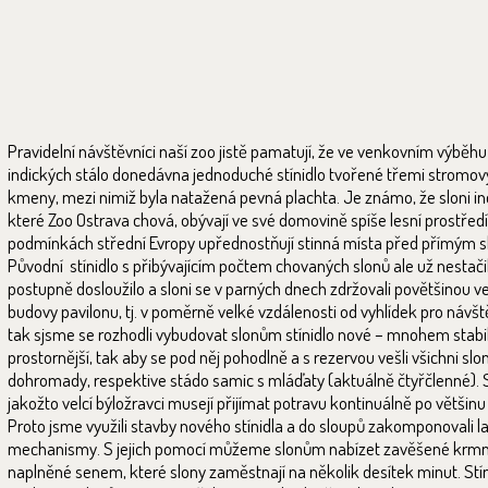
Pravidelní návštěvníci naší zoo jistě pamatují, že ve venkovním výběhu
indických stálo donedávna jednoduché stínidlo tvořené třemi stromo
kmeny, mezi nimiž byla natažená pevná plachta. Je známo, že sloni ind
které Zoo Ostrava chová, obývají ve své domovině spíše lesní prostředí, 
podmínkách střední Evropy upřednostňují stinná místa před přímým 
Původní stínidlo s přibývajícím počtem chovaných slonů ale už nestačil
postupně dosloužilo a sloni se v parných dnech zdržovali povětšinou ve
budovy pavilonu, tj. v poměrně velké vzdálenosti od vyhlídek pro návšt
tak sjsme se rozhodli vybudovat slonům stínidlo nové – mnohem stabil
prostornější, tak aby se pod něj pohodlně a s rezervou vešli všichni slon
dohromady, respektive stádo samic s mláďaty (aktuálně čtyřčlenné). 
jakožto velcí býložravci musejí přijímat potravu kontinuálně po většinu
Proto jsme využili stavby nového stínidla a do sloupů zakomponovali 
mechanismy. S jejich pomocí můžeme slonům nabízet zavěšené krmn
naplněné senem, které slony zaměstnají na několik desítek minut. Stín