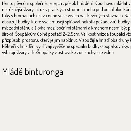
těmto pěvcům společné, je jejich způsob hnízdění. K odchovu mláďat vy
nejrůznější škvíry, ať už v prasklých stromech nebo pod odchlíplou kůro
taky v hromadách dřeva nebo ve škvírách na dřevěných stavbách. Rád
obsazují budky, které však musejí splňovat několik požadavků: budky
mít zadní stěnu a škvíra mezi bočními stěnami a kmenem nesmí být př
široká. Šoupálkům úplně postačí 2–2,5cm. Velikost hnízda šoupálci vž
přizpůsobí prostoru, který je jim nabídnut. V zoo žijí a hnízdí oba druhy
Někteří k hnízdění využívají vyvěšené speciální budky-šoupálkovníky, ji
vybírají škvíry v dřeŠoupálky v ostravské zoo zachycuje video.
Mládě binturonga