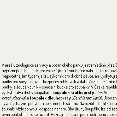
V areálu zoologické zahrady a botanického parku je rozmístěno přes 
nejrůznějších budek, které volně žijícím živočichům nahrazují stromové
Nejpočetnějším typem je tzv. sýkorník pro drobné pěvce, ale vyskytují s
budky pro sovy a dravce, bezpečný rehkovník a další. Zcela unikátním
budky je šoupálkovník – speciální budka pro šoupálky. V České republ
vyskytují dva druhy šoupálků –
šoupálek krátkoprstý
(
Certhia
brachydactyla
) a
šoupálek dlouhoprstý
(
Certhia familiaris
). Jsou z
svým šplhavým pohybem po kmenech stromů. Na rozdíl od brhlíků les
šoupálci vždy pohybují odspoda nahoru. Oba druhy šoupálků lze od se
první pohled jen těžko rozlišit. Poznají se hlavně podle odlišného zpěvu.