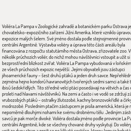
Voliéra La Pampa v Zoologické zahradě a botanickém parku Ostrava je
chovatelsko-expozičního zařízení Jižní Amerika, které vzniklo úpravo
expozice malých šelem. Své jméno dostala podle stejnojmenné provin
centrální Argentině. Výstavba voliéry a úprava této části areálu byla
financována z rozpočtu statutárního města Ostrava, zřizovatele zoo. V
několik průchozích voliér, do nichž mohou návštěvníci vstoupit a užít si
bezprostřední blízkost zvířat. Voliéra La Pampa vybudovaná v loňském
ze všech průchozích expozic největší. Jejími obyvateli jsou zástupci
jihoamerické fauny – šest druhů ptáků a jeden druh savce. Nepřehlédn
zejména hejno kondorů havranovitých tvořených sedmi samci a také t
ibisů šedokřídlých. Tito středně velcí ptáci posedávají na větvích a čas
proletí nad hlavami návštěvníků. Na zemi a často i ve vodě se zdržují z
vrubozobých ptáků – ostralky žlutozobé, kachny bronzovokřídlé a čírk
modrozobé. Posledním ptačím zástupcem je pisila americká, která je
nepoměrně dlouhými nohami ke svému drobnému tělu. Jediným zás
savců je pak morče divoké. Voliéra dostala jméno podle provincie La 
centrální Argentině, kde se všechny chované druhy vyskytují. Do volié
vejít ze dvou stran a projít se po klikaté cestičce, kterou lemuje bohatá