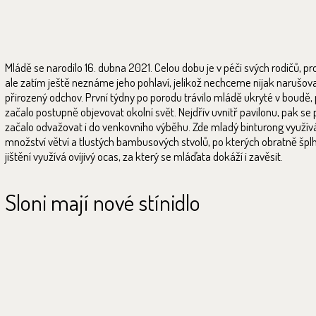
Mládě se narodilo 16. dubna 2021. Celou dobu je v péči svých rodičů, pr
ale zatím ještě neznáme jeho pohlaví, jelikož nechceme nijak narušov
přirozený odchov. První týdny po porodu trávilo mládě ukryté v boudě,
začalo postupně objevovat okolní svět. Nejdřív uvnitř pavilonu, pak se
začalo odvažovat i do venkovního výběhu. Zde mladý binturong využív
množství větví a tlustých bambusových stvolů, po kterých obratně šplh
jištění využívá ovíjivý ocas, za který se mláďata dokáží i zavěsit.
Sloni mají nové stínidlo