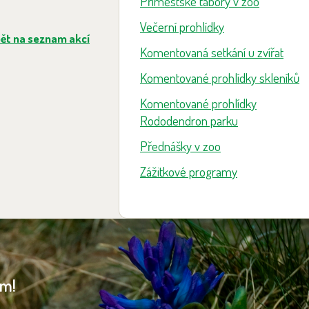
Příměstské tábory v zoo
Večerní prohlídky
ět na seznam akcí
Komentovaná setkání u zvířat
Komentované prohlídky skleníků
Komentované prohlídky
Rododendron parku
Přednášky v zoo
Zážitkové programy
am!