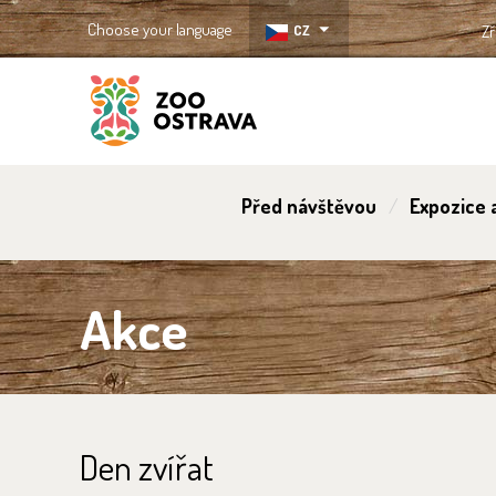
Choose your language
CZ
Zř
ZOO Ostrava
Před návštěvou
Expozice a
Akce
Den zvířat