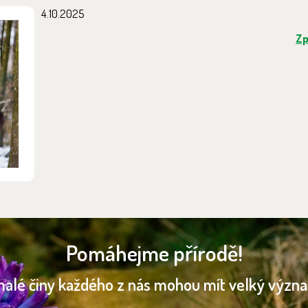
4.10.2025
Zp
Pomáhejme přírodě!
malé činy každého z nás mohou mít velký význ