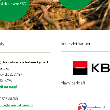
ytek s logem FSC
tění zubů a holení
Generální partner
kty
ická zahrada a botanický park
, p.o.
ovická 2081/197
 OSTRAVA
Hlavní partneři
it na mapě
20 596 241 269
info@zoo-ostrava.cz