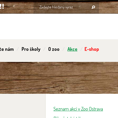
te nám
Pro školy
O zoo
Akce
E-shop
Seznam akcí v Zoo Ostrava