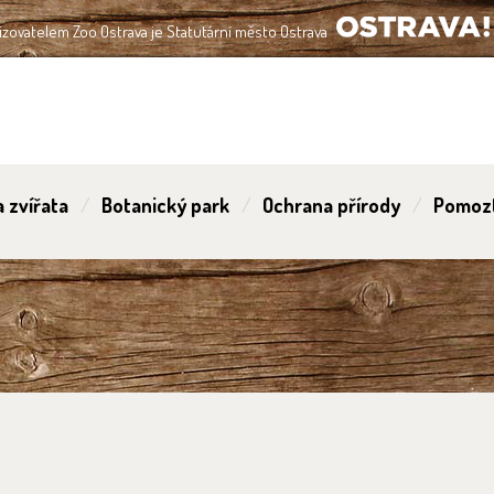
izovatelem Zoo Ostrava je Statutární město Ostrava
OSTRAVA!!!
 zvířata
Botanický park
Ochrana přírody
Pomoz